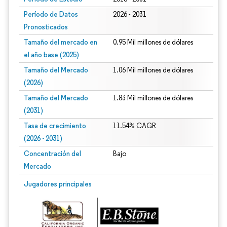
Período de Datos
2026 - 2031
Pronosticados
Tamaño del mercado en
0.95 Mil millones de dólares
el año base (2025)
Tamaño del Mercado
1.06 Mil millones de dólares
(2026)
Tamaño del Mercado
1.83 Mil millones de dólares
(2031)
Tasa de crecimiento
11.54% CAGR
(2026 - 2031)
Concentración del
Bajo
Mercado
Imagen © Mordor Intelligence. El uso requiere atribución según CC BY 4.0.
Jugadores principales