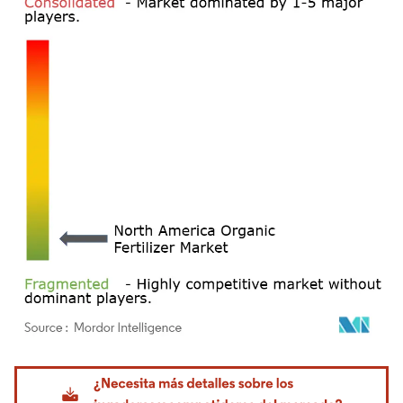
Imagen © Mordor Intelligence. El uso requiere atribución según CC BY 4.0.