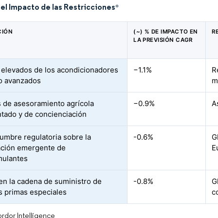
del Impacto de las Restricciones
*
CIÓN
(~) % DE IMPACTO EN
R
LA PREVISIÓN CAGR
 elevados de los acondicionadores
−1.1%
R
o avanzados
m
 de asesoramiento agrícola
−0.9%
A
tado y de concienciación
dumbre regulatoria sobre la
-0.6%
G
cación emergente de
E
mulantes
en la cadena de suministro de
-0.8%
G
s primas especiales
c
rdor Intelligence