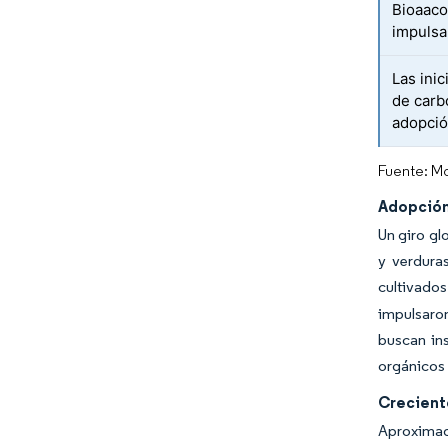
Bioaaco
impulsan
Las ini
de carb
adopció
Fuente: Mo
Adopción
Un giro gl
y verdura
cultivado
impulsaron
buscan in
orgánicos 
Creciente
Aproximada