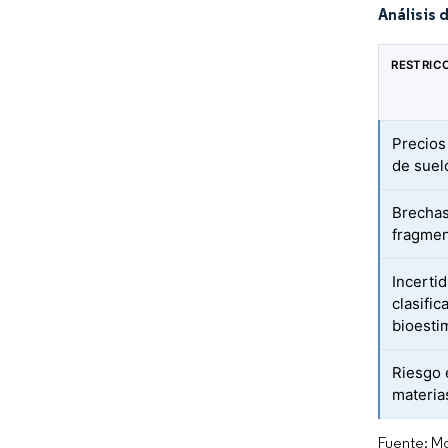
Análisis 
RESTRIC
Precios
de suel
Brechas
fragmen
Incerti
clasifi
bioesti
Riesgo 
materia
Fuente: Mo