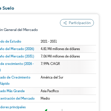
e Suelo
Participación
ón General del Mercado
odo de Estudio
2021 - 2031
ño del Mercado (2026)
4.81 Mil millones de dólares
ño del Mercado (2031)
7.06 Mil millones de dólares
 de crecimiento (2026 -
7.99% CAGR
)
ado de Crecimiento
América del Sur
n según CC BY 4.0.
Rápido
ado Más Grande
Asia Pacífico
entración del Mercado
Medio
n © Mordor Intelligence. El uso requiere atribución según CC BY 4.0.
dores principales