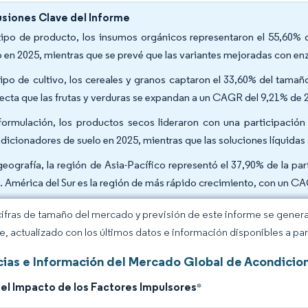
siones Clave del Informe
tipo de producto, los insumos orgánicos representaron el 55,60% 
o en 2025, mientras que se prevé que las variantes mejoradas con e
tipo de cultivo, los cereales y granos captaron el 33,60% del tam
ecta que las frutas y verduras se expandan a un CAGR del 9,21% de 
formulación, los productos secos lideraron con una participació
dicionadores de suelo en 2025, mientras que las soluciones líquida
geografía, la región de Asia-Pacífico representó el 37,90% de la p
. América del Sur es la región de más rápido crecimiento, con un C
cifras de tamaño del mercado y previsión de este informe se gener
ce, actualizado con los últimos datos e información disponibles a par
ias e Información del Mercado Global de Acondicio
del Impacto de los Factores Impulsores
*