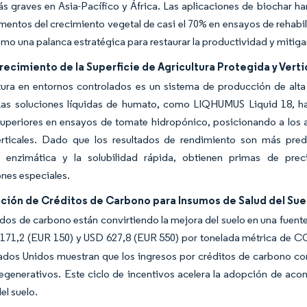
s graves en Asia-Pacífico y África. Las aplicaciones de biochar h
entos del crecimiento vegetal de casi el 70% en ensayos de rehabil
omo una palanca estratégica para restaurar la productividad y mitiga
ecimiento de la Superficie de Agricultura Protegida y Verti
tura en entornos controlados es un sistema de producción de alta 
 Las soluciones líquidas de humato, como LIQHUMUS Liquid 18, ha
superiores en ensayos de tomate hidropónico, posicionando a los 
erticales. Dado que los resultados de rendimiento son más prede
n enzimática y la solubilidad rápida, obtienen primas de prec
nes especiales.
ción de Créditos de Carbono para Insumos de Salud del Sue
os de carbono están convirtiendo la mejora del suelo en una fuente
 171,2 (EUR 150) y USD 627,8 (EUR 550) por tonelada métrica de C
tados Unidos muestran que los ingresos por créditos de carbono c
egenerativos. Este ciclo de incentivos acelera la adopción de ac
del suelo.