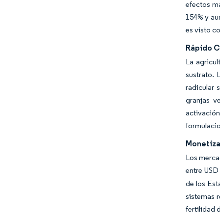
efectos má
154% y aum
es visto c
Rápido Cr
La agricul
sustrato.
radicular 
granjas v
activació
formulacio
Monetiza
Los mercad
entre USD
de los Es
sistemas r
fertilidad 