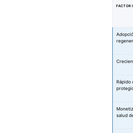
FACTOR 
Adopció
regener
Crecien
Rápido 
protegid
Monetiz
salud d