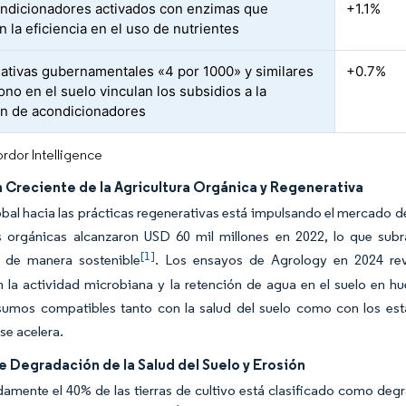
ndicionadores activados con enzimas que
+1.1%
 la eficiencia en el uso de nutrientes
ciativas gubernamentales «4 por 1000» y similares
+0.7%
ono en el suelo vinculan los subsidios a la
n de acondicionadores
rdor Intelligence
 Creciente de la Agricultura Orgánica y Regenerativa
obal hacia las prácticas regenerativas está impulsando el mercado d
s orgánicas alcanzaron USD 60 mil millones en 2022, lo que sub
[1]
s de manera sostenible
. Los ensayos de Agrology en 2024 rev
 la actividad microbiana y la retención de agua en el suelo en hu
sumos compatibles tanto con la salud del suelo como con los est
se acelera.
 Degradación de la Salud del Suelo y Erosión
mente el 40% de las tierras de cultivo está clasificado como degr