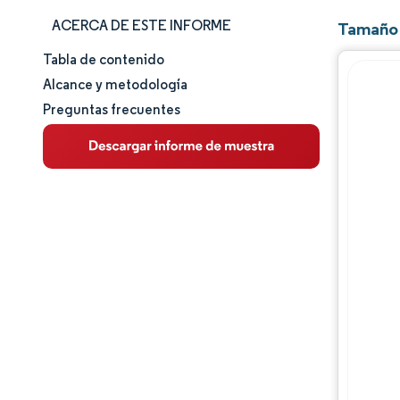
ACERCA DE ESTE INFORME
Tamaño 
Tabla de contenido
Tamaño y cuota de mercado
Alcance y metodología
Preguntas frecuentes
Análisis de mercado
Tendencias e ideas
Análisis de segmentos
Análisis geográfico
Panorama regulatorio
Panorama competitivo
Jugadores principales