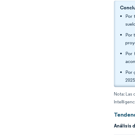
Conclu
Por 
suel
Por 
proy
Por 
acon
Por 
2025
Nota: Las 
Intelligen
Tendenc
Análisis 