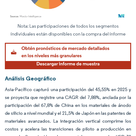
Nota: Las participaciones de todos los segmentos
Imagen © Mordor Intelligence. El uso requiere atribución según CC BY 4.0.
individuales están disponibles con la compra del informe
Análisis Geográfico
Asia-Pacífico capturó una participación del 45,55% en 2025 y
se proyecta que registre una CAGR del 7,88%, anclada por la
participación del 67,8% de China en los materiales de ánodo
de silicio a nivel mundial y el 21,5% de Japón en las patentes de
materiales avanzados. La integración vertical comprime los
costos y acelera las transiciones de piloto a producción en