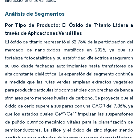
interacciones entre variables.
Análisis de Segmentos
Por Tipo de Producto: El Óxido de Titanio Lidera a
través de Aplicaciones Versátiles
El óxido de titanio representó el 32,75% de la participación del
mercado de nano-óxidos metálicos en 2025, ya que su
fortaleza fotocatalítica y su estabilidad dieléctrica aseguraron
su uso desde fachadas autolimpiantes hasta transistores de
alta constante dieléctrica. La expansión del segmento continúa
a medida que las rutas verdes emplean extractos vegetales
para producir partículas biocompatibles con brechas de banda
similares pero menores huellas de carbono. Se proyecta que el
óxido de cerio supere a sus pares con una CAGR del 7,86%, ya
que los estados duales Ce³⁺/Ce⁴⁺ impulsan las suspensiones
de pulido químico-mecánico vitales para la planarización de
semiconductores. La sílice y el óxido de zinc siguen siendo
confiables para películas de barrera y cremas dermatológicas,