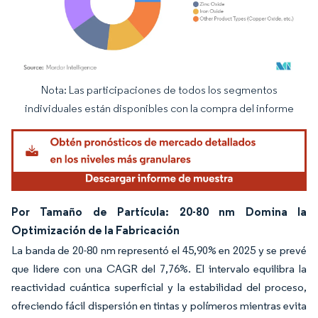
Nota: Las participaciones de todos los segmentos
Imagen © Mordor Intelligence. El uso requiere atribución según CC BY 4.0.
individuales están disponibles con la compra del informe
Por Tamaño de Partícula: 20-80 nm Domina la
Optimización de la Fabricación
La banda de 20-80 nm representó el 45,90% en 2025 y se prevé
que lidere con una CAGR del 7,76%. El intervalo equilibra la
reactividad cuántica superficial y la estabilidad del proceso,
ofreciendo fácil dispersión en tintas y polímeros mientras evita