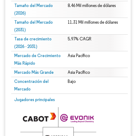
Tamaño del Mercado
8.46 Mil millones de dólares
(2026)
Tamaño del Mercado
11.31 Mil millones de dólares
(2031)
Tasa de crecimiento
5.97% CAGR
(2026 - 2031)
Mercado de Crecimiento
Asia Pacífico
Más Rápido
Mercado Más Grande
Asia Pacífico
Concentración del
Bajo
Mercado
Imagen © Mordor Intelligence. El uso requiere atribución según CC BY 4.0.
Jugadores principales