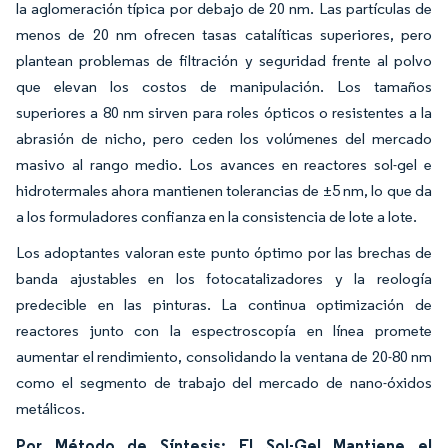
la aglomeración típica por debajo de 20 nm. Las partículas de
menos de 20 nm ofrecen tasas catalíticas superiores, pero
plantean problemas de filtración y seguridad frente al polvo
que elevan los costos de manipulación. Los tamaños
superiores a 80 nm sirven para roles ópticos o resistentes a la
abrasión de nicho, pero ceden los volúmenes del mercado
masivo al rango medio. Los avances en reactores sol-gel e
hidrotermales ahora mantienen tolerancias de ±5 nm, lo que da
a los formuladores confianza en la consistencia de lote a lote.
Los adoptantes valoran este punto óptimo por las brechas de
banda ajustables en los fotocatalizadores y la reología
predecible en las pinturas. La continua optimización de
reactores junto con la espectroscopía en línea promete
aumentar el rendimiento, consolidando la ventana de 20-80 nm
como el segmento de trabajo del mercado de nano-óxidos
metálicos.
Por Método de Síntesis: El Sol-Gel Mantiene el