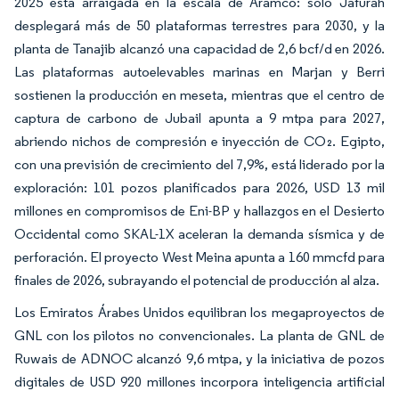
2025 está arraigada en la escala de Aramco: solo Jafurah
desplegará más de 50 plataformas terrestres para 2030, y la
planta de Tanajib alcanzó una capacidad de 2,6 bcf/d en 2026.
Las plataformas autoelevables marinas en Marjan y Berri
sostienen la producción en meseta, mientras que el centro de
captura de carbono de Jubail apunta a 9 mtpa para 2027,
abriendo nichos de compresión e inyección de CO₂. Egipto,
con una previsión de crecimiento del 7,9%, está liderado por la
exploración: 101 pozos planificados para 2026, USD 13 mil
millones en compromisos de Eni-BP y hallazgos en el Desierto
Occidental como SKAL-1X aceleran la demanda sísmica y de
perforación. El proyecto West Meina apunta a 160 mmcfd para
finales de 2026, subrayando el potencial de producción al alza.
Los Emiratos Árabes Unidos equilibran los megaproyectos de
GNL con los pilotos no convencionales. La planta de GNL de
Ruwais de ADNOC alcanzó 9,6 mtpa, y la iniciativa de pozos
digitales de USD 920 millones incorpora inteligencia artificial