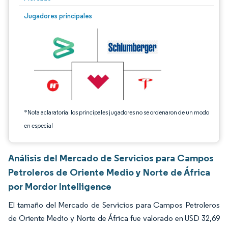
Imagen © Mordor Intelligence. El uso requiere atribución según CC BY 4.0.
Jugadores principales
*Nota aclaratoria: los principales jugadores no se ordenaron de un modo
en especial
Análisis del Mercado de Servicios para Campos
Petroleros de Oriente Medio y Norte de África
por Mordor Intelligence
El tamaño del Mercado de Servicios para Campos Petroleros
de Oriente Medio y Norte de África fue valorado en USD 32,69