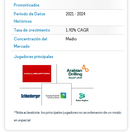
Pronosticados
Período de Datos
2021 - 2024
Históricos
Tasa de crecimiento
1.92% CAGR
Concentración del
Medio
Mercado
Imagen © Mordor Intelligence. El uso requiere atribución según CC BY 4.0.
Jugadores principales
*Nota aclaratoria: los principales jugadores no se ordenaron de un modo
en especial