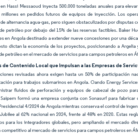
 en Hassi Messaoud inyecta 500.000 toneladas anuales para elevar
 millones en pedidos futuros de equipos de inyección. Los oper
e alternancia agua-gas, pero siguen obstaculizados por disputas c
e petróleo por debajo del 15% de las reservas factibles. Baker Hu
es en Angola destinado a extender nueve concesiones por una décad
sto dictan la economía de los proyectos, posicionando a Argelia 
e petróleo en el mercado de servicios para campos petroleros en Áf
 de Contenido Local que Impulsan a las Empresas de Servic
aciones revisadas ahora exigen hasta un 50% de participación nac
tación para trabajos submarinos en Angola. Oando Energy Services
nistrar fluidos de perforación y equipos de cabezal de pozo par
. Saipem formó una empresa conjunta con Sonasurf para fabricar c
Presidencial 4/2024 de Angola mientras conserva el control de ingeni
Jubilee al 62% nacional en 2024, frente al 48% en 2020. Estas reg
s para los integradores globales, pero ampliando el mercado dire
competitivo al mercado de servicios para campos petroleros en Áfr