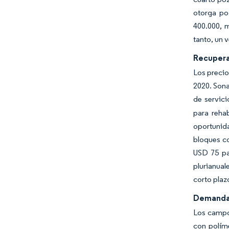
otorga pod
400.000, 
tanto, un 
Recupera
Los precio
2020. Sona
de servic
para reha
oportunida
bloques co
USD 75 par
plurianual
corto plaz
Demanda 
Los campos
con polím