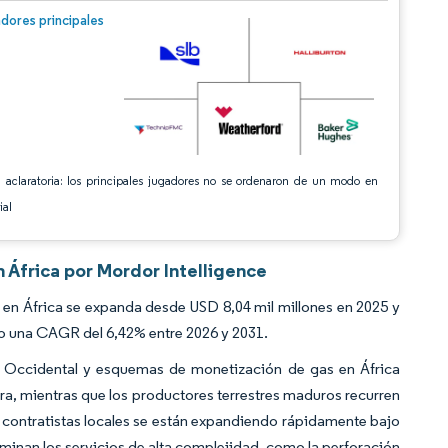
n © Mordor Intelligence. El uso requiere atribución según CC BY 4.0.
dores principales
 aclaratoria: los principales jugadores no se ordenaron de un modo en
ial
 África por Mordor Intelligence
en África se expanda desde USD 8,04 mil millones en 2025 y
do una CAGR del 6,42% entre 2026 y 2031.
a Occidental y esquemas de monetización de gas en África
era, mientras que los productores terrestres maduros recurren
 contratistas locales se están expandiendo rápidamente bajo
minan los servicios de alta complejidad, como la perforación