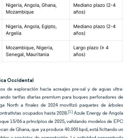
Nigeria, Angola, Ghana,
Mediano plazo (2-4
Mozambique
años)
Nigeria, Angola, Egipto,
Mediano plazo (2-4
Argelia
años)
Mozambique, Nigeria,
Largo plazo (≥ 4
Senegal, Mauritania
años)
ica Occidental
 de exploración hacia acreajes pre-sal y de aguas ultra-
ntando tarifas diarias premium para buques perforadores de
ga North a finales de 2024 movilizó paquetes de árboles
[1]
ntratistas ocupados hasta 2028.
Azule Energy de Angola
loque 15/06 a principios de 2025, validando modelos de EPC
can de Ghana, que ya produce 40.000 bpd, está licitando un
ables y servicios de cementación. La actividad concentrada