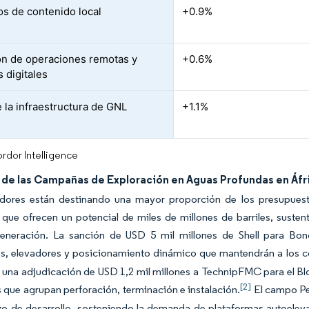
s de contenido local
+0.9%
n de operaciones remotas y
+0.6%
 digitales
 la infraestructura de GNL
+1.1%
rdor Intelligence
de las Campañas de Exploración en Aguas Profundas en Áfr
dores están destinando una mayor proporción de los presupuestos
que ofrecen un potencial de miles de millones de barriles, suste
eneración. La sanción de USD 5 mil millones de Shell para Bon
s, elevadores y posicionamiento dinámico que mantendrán a los co
 una adjudicación de USD 1,2 mil millones a TechnipFMC para el B
[2]
 que agrupan perforación, terminación e instalación.
El campo Pe
zo de desarrollo, sosteniendo la demanda de plataformas autoelev