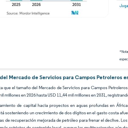
Image
Juga
*Nota
espec
 del Mercado de Servicios para Campos Petroleros en
a que el tamaño del Mercado de Servicios para Campos Petroleros 
il millones en 2026 hasta USD 11,44 mil millones en 2031, registran
zamiento de capital hacia proyectos en aguas profundas en Áfric
stá sosteniendo un crecimiento de dos dígitos en el gasto costa afu
s de recuperación mejorada de petróleo para frenar el declive. Los
ás estrictos de contenido local, aunque las multinacionales aún do