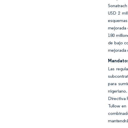
Sonatrach
USD 2 mil
esquemas d
mejorada d
180 millon
de bajo co
mejorada d
Mandatos
Las regul
subcontra
para sumi
nigeriano
Directiva 
Tullow en 
combinado
mantendrá 