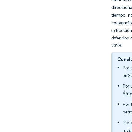
direcciona
tiempo no
convencio
extracción
diferidos 
2028.
Conclu
Por 
en 2
Por 
Áfri
Por 
petr
Por 
más 