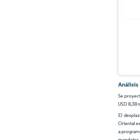
Oportunidades y perspectivas
Desarrollos de la industria
Análisis
Se proyect
USD 8,38 m
El despla
Oriental e
a programa
mandatos m