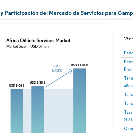
y Participación del Mercado de Servicios para Campo
Visi
Perí
Perí
Pron
Tama
año 
Tama
Imagen © Mordor Intelligence. El uso requiere atribució
Tama
Tasa
2031
Conc