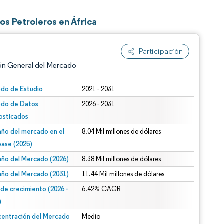
s Petroleros en África
Participación
ón General del Mercado
odo de Estudio
2021 - 2031
odo de Datos
2026 - 2031
osticados
ño del mercado en el
8.04 Mil millones de dólares
base (2025)
ño del Mercado (2026)
8.38 Mil millones de dólares
n según CC BY 4.0.
ño del Mercado (2031)
11.44 Mil millones de dólares
 de crecimiento (2026 -
6.42% CAGR
)
entración del Mercado
Medio