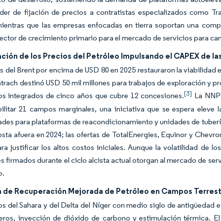
er de fijación de precios a contratistas especializados como Tra
mientras que las empresas enfocadas en tierra soportan una comp
vector de crecimiento primario para el mercado de servicios para ca
ción de los Precios del Petróleo Impulsando el CAPEX de l
s del Brent por encima de USD 80 en 2025 restauraron la viabilidad
trach destinó USD 50 mil millones para trabajos de exploración y 
[3]
ios integrados de cinco años que cubre 12 concesiones.
La NNPC 
bilitar 21 campos marginales, una iniciativa que se espera eleve
des para plataformas de reacondicionamiento y unidades de tubería 
sta afuera en 2024; las ofertas de TotalEnergies, Equinor y Chev
a justificar los altos costos iniciales. Aunque la volatilidad de l
es firmados durante el ciclo alcista actual otorgan al mercado de se
o.
de Recuperación Mejorada de Petróleo en Campos Terres
 del Sahara y del Delta del Níger con medio siglo de antigüedad es
eros, inyección de dióxido de carbono y estimulación térmica. E