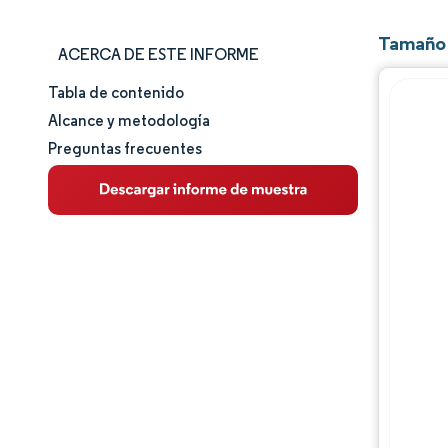
Tamaño 
ACERCA DE ESTE INFORME
Tabla de contenido
Tamaño y cuota de mercado
Alcance y metodología
Preguntas frecuentes
Análisis de mercado
Tendencias e ideas
Análisis de segmentos
Análisis geográfico
Panorama regulatorio
Panorama competitivo
Jugadores principales