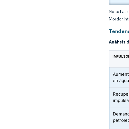
Nota: Las 
Mordor Int
Tendenc
Análisis 
IMPULSO
Aumento
en agua
Recuper
impuls
Demanda
petróle