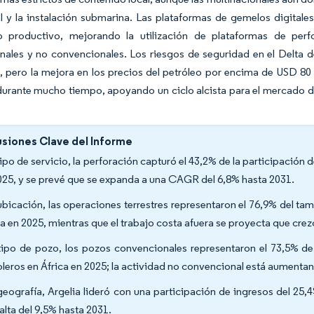
l y la instalación submarina. Las plataformas de gemelos digitale
 productivo, mejorando la utilización de plataformas de per
nales y no convencionales. Los riesgos de seguridad en el Delta 
, pero la mejora en los precios del petróleo por encima de USD 80
durante mucho tiempo, apoyando un ciclo alcista para el mercado d
siones Clave del Informe
tipo de servicio, la perforación capturó el 43,2% de la participación
025, y se prevé que se expanda a una CAGR del 6,8% hasta 2031.
ubicación, las operaciones terrestres representaron el 76,9% del t
ca en 2025, mientras que el trabajo costa afuera se proyecta que cr
tipo de pozo, los pozos convencionales representaron el 73,5% de
oleros en África en 2025; la actividad no convencional está aument
geografía, Argelia lideró con una participación de ingresos del 
alta del 9,5% hasta 2031.