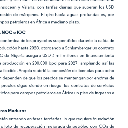
nsocean y Valaris, con tarifas diarias que superan los USD
resión de márgenes. El giro hacia aguas profundas es, por
mpos petroleros en África a mediano plazo.
as NOC e IOC
 económica de los proyectos suspendidos durante la caída de
producción hasta 2028, otorgando a Schlumberger un contrato
de Nigeria aseguró USD 3 mil millones en financiamiento
 la producción en 200.000 bpd para 2027, ampliando así las
flexible. Angola reabrió la concesión de licencias para ocho
ron dependen de que los precios se mantengan por encima de
os precios sigue siendo un riesgo, los contratos de servicios
rvicios para campos petroleros en África un piso de ingresos a
tres Maduros
tán entrando en fases terciarias, lo que requiere inundación
l piloto de recuperación mejorada de petróleo con CO₂ de