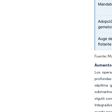
Mandato
Adopció
gemelos
Auge de
flotante
Fuente: Mo
Aumento 
Los opera
profundas 
séptima g
submarino
siguió con
integrados
cuarto po