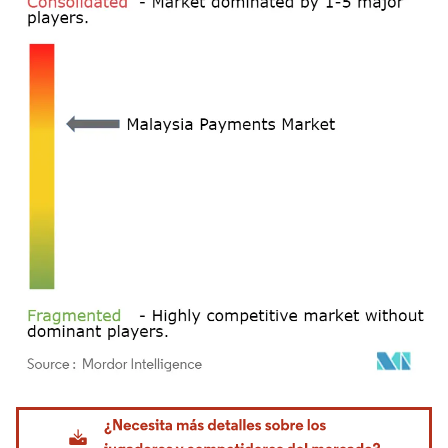
Imagen © Mordor Intelligence. El uso requiere atribución según CC BY 4.0.