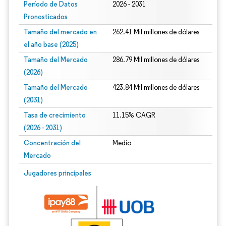
Período de Datos
2026 - 2031
Pronosticados
Tamaño del mercado en
262.41 Mil millones de dólares
el año base (2025)
Tamaño del Mercado
286.79 Mil millones de dólares
(2026)
Tamaño del Mercado
423.84 Mil millones de dólares
(2031)
Tasa de crecimiento
11.15% CAGR
(2026 - 2031)
Concentración del
Medio
Mercado
Imagen © Mordor Intelligence. El uso requiere atribución según CC BY 4.0.
Jugadores principales