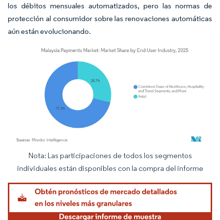
los débitos mensuales automatizados, pero las normas de
protección al consumidor sobre las renovaciones automáticas
aún están evolucionando.
Nota: Las participaciones de todos los segmentos
Imagen © Mordor Intelligence. El uso requiere atribución según CC BY 4.0.
individuales están disponibles con la compra del informe