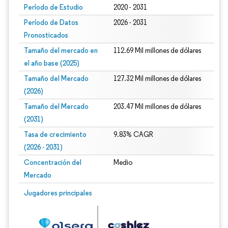
Período de Estudio
2020 - 2031
Período de Datos
2026 - 2031
Pronosticados
Tamaño del mercado en
112.69 Mil millones de dólares
el año base (2025)
Tamaño del Mercado
127.32 Mil millones de dólares
(2026)
Tamaño del Mercado
203.47 Mil millones de dólares
(2031)
Tasa de crecimiento
9.83% CAGR
(2026 - 2031)
Concentración del
Medio
Mercado
Imagen © Mordor Intelligence. El uso requiere atribución según CC BY 4.0.
Jugadores principales