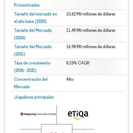
Pronosticados
Tamaño del mercado en
10.62 Mil millones de dólares
el año base (2025)
Tamaño del Mercado
11.49 Mil millones de dólares
(2026)
Tamaño del Mercado
16.98 Mil millones de dólares
(2031)
Tasa de crecimiento
8.15% CAGR
(2026 - 2031)
Concentración del
Alto
Mercado
Imagen © Mordor Intelligence. El uso requiere atribución según CC BY 4.0.
Jugadores principales