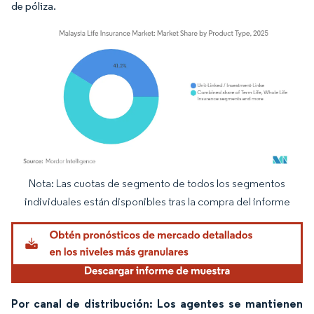
de póliza.
Nota: Las cuotas de segmento de todos los segmentos
Imagen © Mordor Intelligence. El uso requiere atribución según CC BY 4.0.
individuales están disponibles tras la compra del informe
Por canal de distribución: Los agentes se mantienen