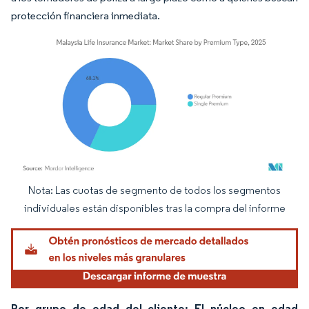
protección financiera inmediata.
Nota: Las cuotas de segmento de todos los segmentos
Imagen © Mordor Intelligence. El uso requiere atribución según CC BY 4.0.
individuales están disponibles tras la compra del informe
Por grupo de edad del cliente: El núcleo en edad