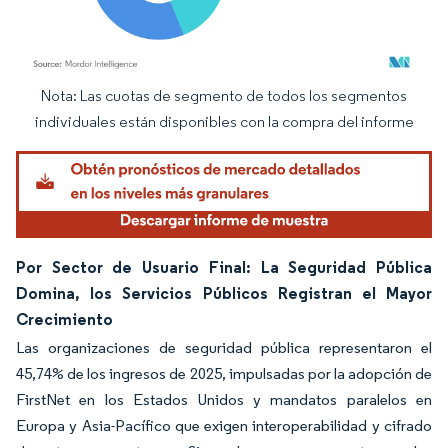
Nota: Las cuotas de segmento de todos los segmentos
Imagen © Mordor Intelligence. El uso requiere atribución según CC BY 4.0.
individuales están disponibles con la compra del informe
Por Sector de Usuario Final: La Seguridad Pública
Domina, los Servicios Públicos Registran el Mayor
Crecimiento
Las organizaciones de seguridad pública representaron el
45,74% de los ingresos de 2025, impulsadas por la adopción de
FirstNet en los Estados Unidos y mandatos paralelos en
Europa y Asia-Pacífico que exigen interoperabilidad y cifrado