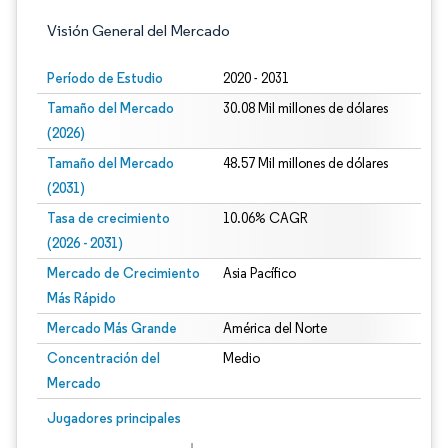
Visión General del Mercado
Período de Estudio
2020 - 2031
Tamaño del Mercado
30.08 Mil millones de dólares
(2026)
Tamaño del Mercado
48.57 Mil millones de dólares
(2031)
Tasa de crecimiento
10.06% CAGR
(2026 - 2031)
Mercado de Crecimiento
Asia Pacífico
Más Rápido
Mercado Más Grande
América del Norte
Concentración del
Medio
Mercado
Imagen © Mordor Intelligence. El uso requiere atribución según CC BY 4.0.
Jugadores principales