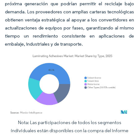
próxima generación que podrían permitir el reciclaje bajo
demanda. Los proveedores con amplias carteras tecnológicas
obtienen ventaja estratégica al apoyar a los convertidores en
actualizaciones de equipos por fases, garantizando al mismo
tiempo un rendimiento consistente en aplicaciones de
embalaje, industriales y de transporte.
Nota: Las participaciones de todos los segmentos
Imagen © Mordor Intelligence. El uso requiere atribución según CC BY 4.0.
individuales están disponibles con la compra del informe