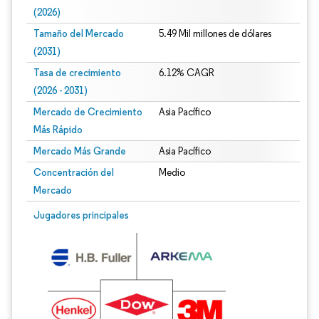
(2026)
Tamaño del Mercado
5.49 Mil millones de dólares
(2031)
Tasa de crecimiento
6.12% CAGR
(2026 - 2031)
Mercado de Crecimiento
Asia Pacífico
Más Rápido
Mercado Más Grande
Asia Pacífico
Concentración del
Medio
Mercado
Imagen © Mordor Intelligence. El uso requiere atribución según CC BY 4.0.
Jugadores principales