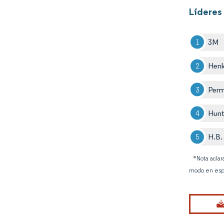
Líderes 
3M
Henk
Per
Hunt
H.B. 
*Nota aclar
modo en esp