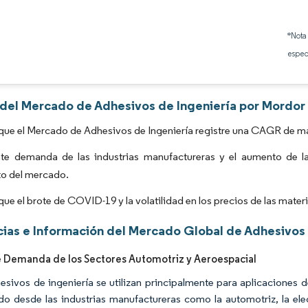
Imagen © Mordor Intelligence. El uso requiere atribución según CC BY 4.0.
*Nota
espec
s del Mercado de Adhesivos de Ingeniería por Mordor 
que el Mercado de Adhesivos de Ingeniería registre una CAGR de má
nte demanda de las industrias manufactureras y el aumento de las
to del mercado.
que el brote de COVID-19 y la volatilidad en los precios de las mate
ias e Información del Mercado Global de Adhesivos 
 Demanda de los Sectores Automotriz y Aeroespacial
esivos de ingeniería se utilizan principalmente para aplicaciones 
do desde las industrias manufactureras como la automotriz, la ele