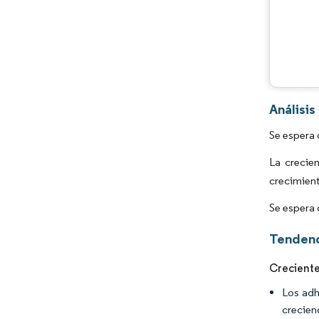
Análisi
Se espera 
La crecie
crecimien
Se espera 
Tendenc
Creciente
Los adh
crecien