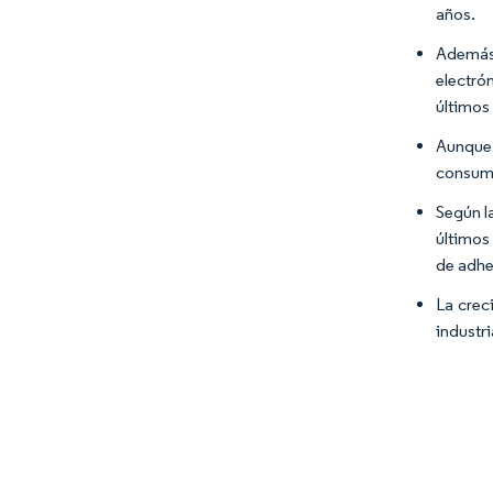
años.
Además
electró
últimos
Aunque 
consumi
Según l
últimos
de adhe
La crec
industr