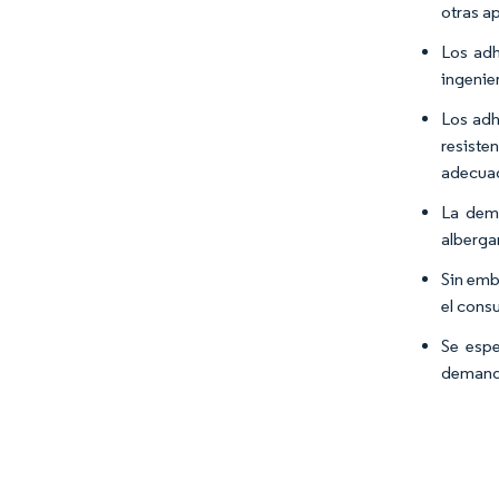
otras a
Los adh
ingenier
Los adh
resiste
adecuad
La dema
alberga
Sin emb
el cons
Se espe
demanda