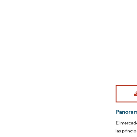
Imagen © Mo
Panora
El mercad
las princi