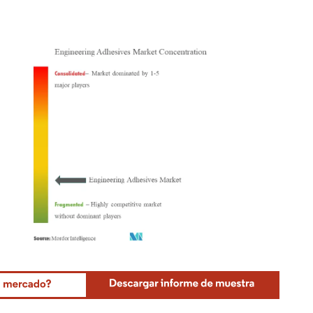
Mordor Intelligence. El uso requiere atribución según CC BY 4.0.