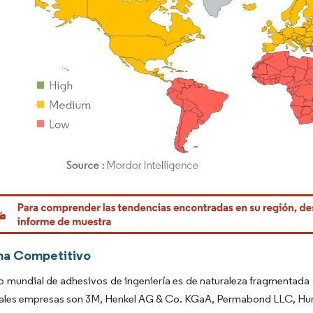
rdor Intelligence. El uso requiere atribución según CC BY 4.0.
ma Competitivo
o mundial de adhesivos de ingeniería es de naturaleza fragmentad
pales empresas son 3M, Henkel AG & Co. KGaA, Permabond LLC, Huntsm