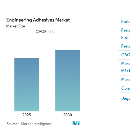
Perí
Perí
Pron
Perí
CAG
Merc
Más 
Merc
Conc
Juga