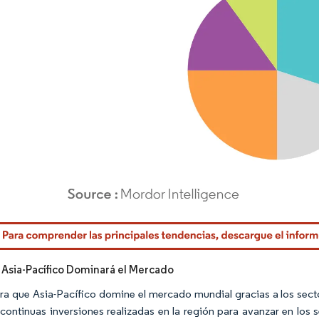
rdor Intelligence. El uso requiere atribución según CC BY 4.0.
 Asia-Pacífico Dominará el Mercado
ra que Asia-Pacífico domine el mercado mundial gracias a los secto
 continuas inversiones realizadas en la región para avanzar en los s