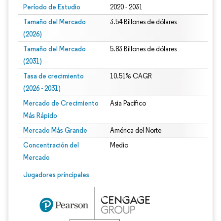
Período de Estudio
2020 - 2031
Tamaño del Mercado
3.54 Billones de dólares
(2026)
Tamaño del Mercado
5.83 Billones de dólares
(2031)
Tasa de crecimiento
10.51% CAGR
(2026 - 2031)
Mercado de Crecimiento
Asia Pacífico
Más Rápido
Mercado Más Grande
América del Norte
Concentración del
Medio
Mercado
Imagen © Mordor Intelligence. El uso requiere atribución según CC BY 4.0.
Jugadores principales