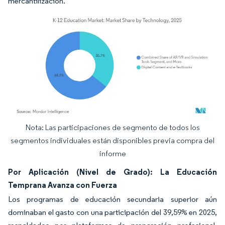
mercantilización.
Nota: Las participaciones de segmento de todos los
Imagen © Mordor Intelligence. El uso requiere atribución según CC BY 4.0.
segmentos individuales están disponibles previa compra del
informe
Por Aplicación (Nivel de Grado): La Educación
Temprana Avanza con Fuerza
Los programas de educación secundaria superior aún
dominaban el gasto con una participación del 39,59% en 2025,