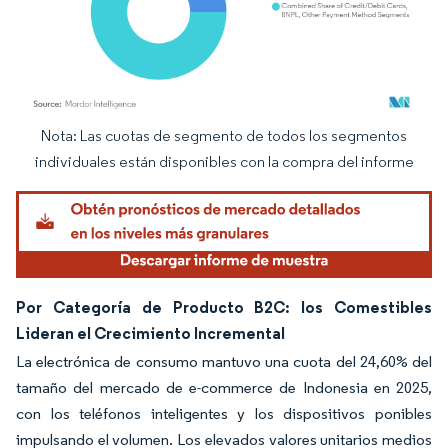
Nota: Las cuotas de segmento de todos los segmentos
Imagen © Mordor Intelligence. El uso requiere atribución según CC BY 4.0.
individuales están disponibles con la compra del informe
Por Categoría de Producto B2C: los Comestibles
Lideran el Crecimiento Incremental
La electrónica de consumo mantuvo una cuota del 24,60% del
tamaño del mercado de e-commerce de Indonesia en 2025,
con los teléfonos inteligentes y los dispositivos ponibles
impulsando el volumen. Los elevados valores unitarios medios