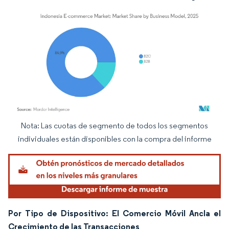
Nota: Las cuotas de segmento de todos los segmentos
Imagen © Mordor Intelligence. El uso requiere atribución según CC BY 4.0.
individuales están disponibles con la compra del informe
Por Tipo de Dispositivo: El Comercio Móvil Ancla el
Crecimiento de las Transacciones