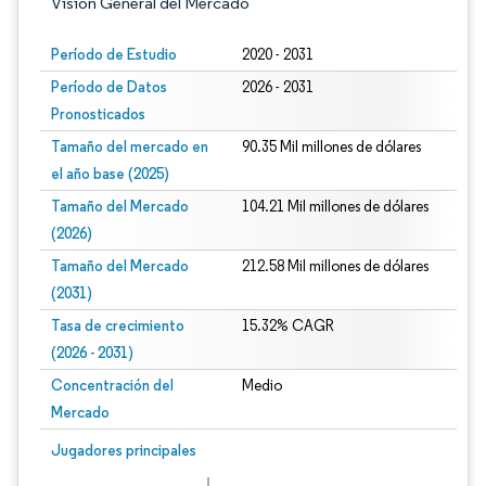
Visión General del Mercado
Período de Estudio
2020 - 2031
Período de Datos
2026 - 2031
Pronosticados
Tamaño del mercado en
90.35 Mil millones de dólares
el año base (2025)
Tamaño del Mercado
104.21 Mil millones de dólares
(2026)
Tamaño del Mercado
212.58 Mil millones de dólares
(2031)
Tasa de crecimiento
15.32% CAGR
(2026 - 2031)
Concentración del
Medio
Mercado
Imagen © Mordor Intelligence. El uso requiere atribución según CC BY 4.0.
Jugadores principales