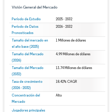
Visión General del Mercado
Período de Estudio
2025 - 2032
Período de Datos
2026 - 2032
Pronosticados
Tamaño del mercado en
1 Millones de dólares
el año base (2025)
Tamaño del Mercado
4.99 Millones de dólares
(2026)
Tamaño del Mercado
13.74 Millones de dólares
(2032)
Tasa de crecimiento
18.42% CAGR
(2026 - 2032)
Concentración del
Alto
Mercado
Imagen © Mordor Intelligence. El uso requiere atribución según CC BY 4.0.
Jugadores principales