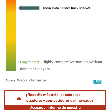
Imagen © Mordor Intelligence. El uso requiere atribución según CC BY 4.0.