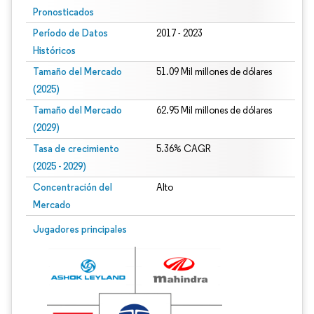
Pronosticados
Período de Datos
2017 - 2023
Históricos
Tamaño del Mercado
51.09 Mil millones de dólares
(2025)
Tamaño del Mercado
62.95 Mil millones de dólares
(2029)
Tasa de crecimiento
5.36% CAGR
(2025 - 2029)
Concentración del
Alto
Mercado
Imagen © Mordor Intelligence. El uso requiere atribución según CC BY 4.0.
Jugadores principales