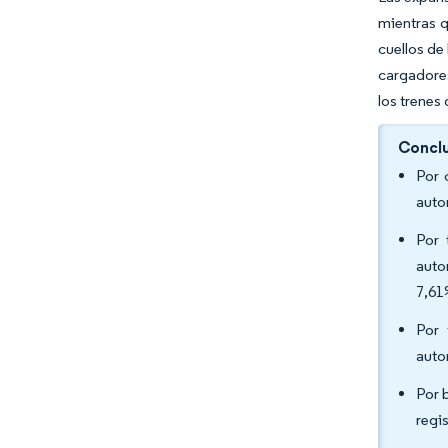
mientras q
cuellos de
cargadores
los trenes
Conclu
Por 
auto
Por 
auto
7,61
Por 
auto
Por 
regi