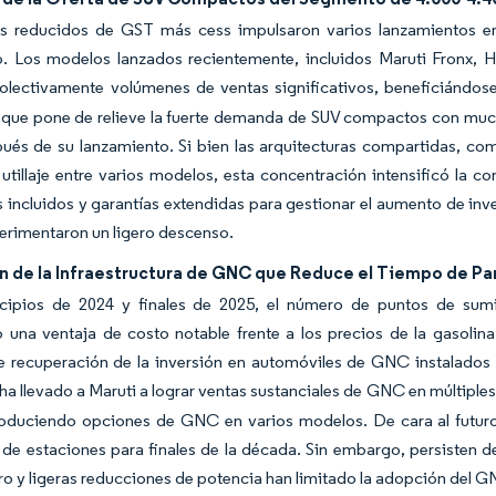
s reducidos de GST más cess impulsaron varios lanzamientos e
o. Los modelos lanzados recientemente, incluidos Maruti Fronx, 
colectivamente volúmenes de ventas significativos, beneficiándos
 que pone de relieve la fuerte demanda de SUV compactos con muc
és de su lanzamiento. Si bien las arquitecturas compartidas, como
utillaje entre varios modelos, esta concentración intensificó la 
 incluidos y garantías extendidas para gestionar el aumento de inv
erimentaron un ligero descenso.
n de la Infraestructura de GNC que Reduce el Tiempo de P
ncipios de 2024 y finales de 2025, el número de puntos de sumi
 una ventaja de costo notable frente a los precios de la gasolina 
e recuperación de la inversión en automóviles de GNC instalados 
ha llevado a Maruti a lograr ventas sustanciales de GNC en múltipl
troduciendo opciones de GNC en varios modelos. De cara al futuro
de estaciones para finales de la década. Sin embargo, persisten 
ro y ligeras reducciones de potencia han limitado la adopción del GN