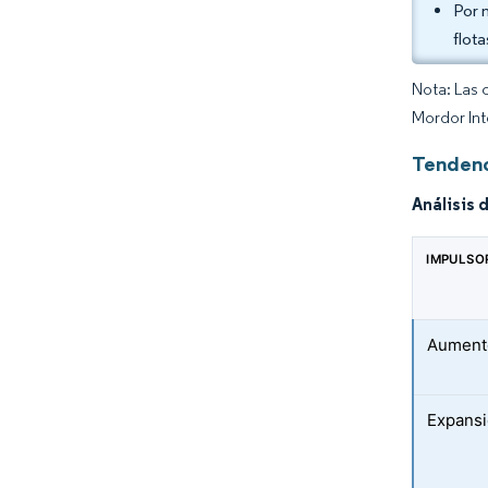
Por 
flot
Nota: Las 
Mordor Int
Tendenc
Análisis 
IMPULSO
Aumento
Expansi