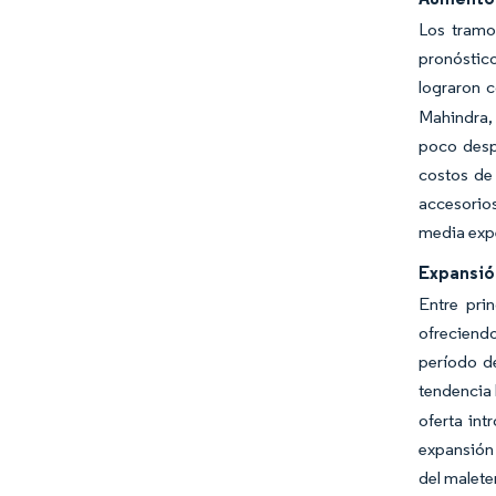
Los tramo
pronóstic
lograron 
Mahindra,
poco despu
costos de 
accesorios
media exp
Expansió
Entre pri
ofreciendo
período d
tendencia 
oferta in
expansión 
del malete