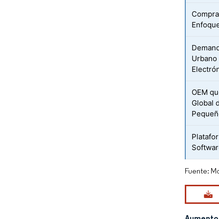
Comprad
Enfoque
Demanda
Urbano 
Electró
OEM que
Global 
Pequeñ
Platafo
Softwar
Fuente: Mo
Aumento 