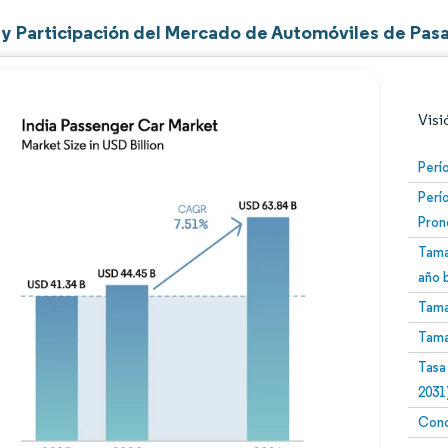
y Participación del Mercado de Automóviles de Pasa
Visi
Perí
Perí
Pron
Tama
año 
Tama
Imagen © Mordor Intelligence. El uso requiere atribució
Tama
Tasa
2031
Conc