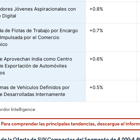
ores Jóvenes Aspiracionales con
+0.8%
 Digital
 de Flotas de Trabajo por Encargo
+0.7%
Impulsada por el Comercio
nico
 Aprovechan India como Centro
+0.6%
de Exportación de Automóviles
os
rmas de Vehículos Definidos por
+0.5%
e Desarrolladas Internamente
rdor Intelligence
de la Oferta de SUV Compactos del Segmento de 4.000-4.