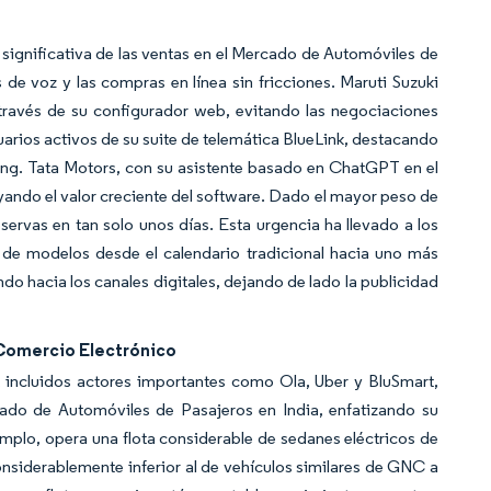
e significativa de las ventas en el Mercado de Automóviles de
s de voz y las compras en línea sin fricciones. Maruti Suzuki
 través de su configurador web, evitando las negociaciones
uarios activos de su suite de telemática BlueLink, destacando
ing. Tata Motors, con su asistente basado en ChatGPT en el
ando el valor creciente del software. Dado el mayor peso de
eservas en tan solo unos días. Esta urgencia ha llevado a los
n de modelos desde el calendario tradicional hacia uno más
o hacia los canales digitales, dejando de lado la publicidad
 Comercio Electrónico
a, incluidos actores importantes como Ola, Uber y BluSmart,
cado de Automóviles de Pasajeros en India, enfatizando su
mplo, opera una flota considerable de sedanes eléctricos de
nsiderablemente inferior al de vehículos similares de GNC a