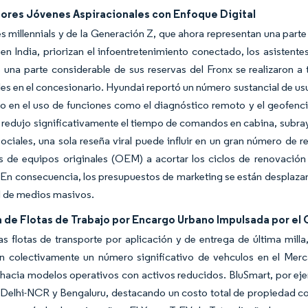
res Jóvenes Aspiracionales con Enfoque Digital
es millennials y de la Generación Z, que ahora representan una part
en India, priorizan el infoentretenimiento conectado, los asistente
 una parte considerable de sus reservas del Fronx se realizaron a
les en el concesionario. Hyundai reportó un número sustancial de us
o en el uso de funciones como el diagnóstico remoto y el geofenc
redujo significativamente el tiempo de comandos en cabina, subray
sociales, una sola reseña viral puede influir en un gran número de r
es de equipos originales (OEM) a acortar los ciclos de renovació
 En consecuencia, los presupuestos de marketing se están desplazand
l de medios masivos.
de Flotas de Trabajo por Encargo Urbano Impulsada por el
as flotas de transporte por aplicación y de entrega de última mill
on colectivamente un número significativo de vehculos en el Mer
 hacia modelos operativos con activos reducidos. BluSmart, por eje
 Delhi-NCR y Bengaluru, destacando un costo total de propiedad co