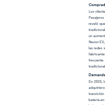
Comprado
Los client
Pasajeros 
reveló que
tradiciona
un aument
Nexon EV, 
las redes 
fabricant
frecuente.
tradiciona
Demanda 
En 2025, l
adquirier
transición
batería en