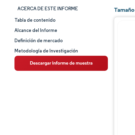
ACERCA DE ESTE INFORME
Tamaño 
Tabla de contenido
Tamaño y cuota de mercado
Alcance del Informe
Análisis de mercado
Definición de mercado
Metodología de Investigación
Tendencias e ideas
Análisis de segmentos
Análisis geográfico
Panorama competitivo
Jugadores principales
Desarrollos de la industria