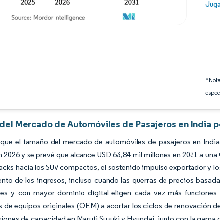
Image
Juga
*Nota
espec
 del Mercado de Automóviles de Pasajeros en India p
 que el tamaño del mercado de automóviles de pasajeros en India
n 2026 y se prevé que alcance USD 63,84 mil millones en 2031 a un
acks hacia los SUV compactos, el sostenido impulso exportador y los
iento de los ingresos, incluso cuando las guerras de precios bas
es y con mayor dominio digital eligen cada vez más funciones c
s de equipos originales (OEM) a acortar los ciclos de renovación d
iones de capacidad en Maruti Suzuki y Hyundai, junto con la gama 