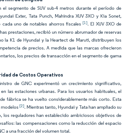
n el segmento de SUV sub-4 metros durante el período de
Hyundai Exter, Tata Punch, Mahindra XUV 3XO y Kia Sonet,
[1]
e cada uno de notables ahorros fiscales
. El XUV 3XO de
has prestaciones, recibió un número abrumador de reservas
 la K1 de Hyundai y la Heartect de Maruti, distribuyen los
competencia de precios. A medida que las marcas ofrecieron
entarios, los precios de transacción en el segmento de gama
aridad de Costos Operativos
nistro de GNC experimentó un crecimiento significativo,
en las estaciones urbanas. Para los usuarios habituales, el
de fábrica se ha vuelto considerablemente más corto. Esta
[2]
es modelos
. Mientras tanto, Hyundai y Tata han ampliado su
, los reguladores han establecido ambiciosos objetivos de
desafíos: las compensaciones como la reducción del espacio
C a una fracción del volumen total.