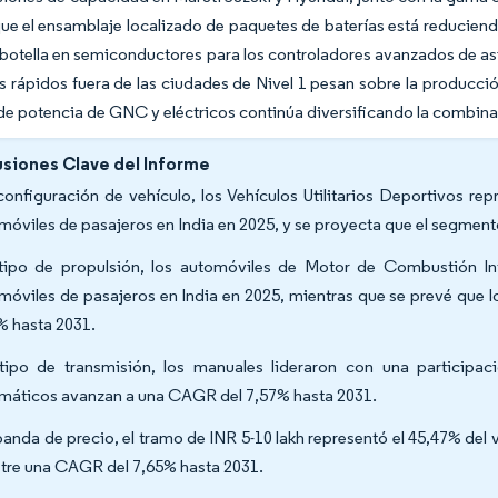
ue el ensamblaje localizado de paquetes de baterías está reduciendo
 botella en semiconductores para los controladores avanzados de asis
 rápidos fuera de las ciudades de Nivel 1 pesan sobre la producci
 de potencia de GNC y eléctricos continúa diversificando la combina
siones Clave del Informe
configuración de vehículo, los Vehículos Utilitarios Deportivos re
móviles de pasajeros en India en 2025, y se proyecta que el segmen
tipo de propulsión, los automóviles de Motor de Combustión In
móviles de pasajeros en India en 2025, mientras que se prevé que 
% hasta 2031.
tipo de transmisión, los manuales lideraron con una participa
máticos avanzan a una CAGR del 7,57% hasta 2031.
banda de precio, el tramo de INR 5-10 lakh representó el 45,47% del v
stre una CAGR del 7,65% hasta 2031.