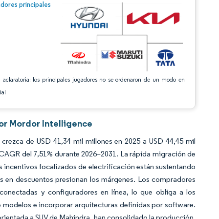
n © Mordor Intelligence. El uso requiere atribución según CC BY 4.0.
dores principales
 aclaratoria: los principales jugadores no se ordenaron de un modo en
ial
or Mordor Intelligence
 crezca de USD 41,34 mil millones en 2025 a USD 44,45 mil
a CAGR del 7,51% durante 2026–2031. La rápida migración de
 incentivos focalizados de electrificación están sustentando
adas en descuentos presionan los márgenes. Los compradores
onectadas y configuradores en línea, lo que obliga a los
e modelos e incorporar arquitecturas definidas por software.
orientada a SUV de Mahindra, han consolidado la producción,