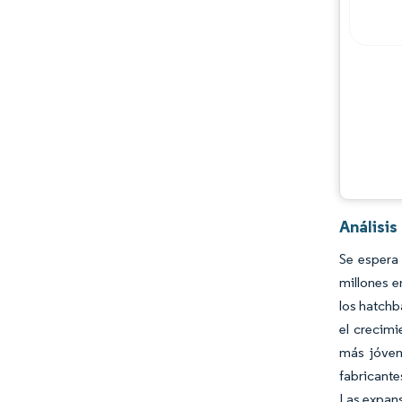
Análisis
Se espera
millones e
los hatchb
el crecim
más jóven
fabricante
Las expans