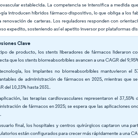
iovascular establecida. La competencia se intensifica a medida q
gía introducen híbridos fármaco-dispositivo, lo que obliga a los fab
la renovación de carteras. Los reguladores responden con orienta
eso expedito, sosteniendo así el apetito inversor por plataformas dis
siones Clave
tipo de producto, los stents liberadores de fármacos lideraron c
ecta que los stents biorreabsorbibles avancen a una CAGR del 9,95%
tecnología, los implantes no biorreabsorbibles mantuvieron el 
antables de administración de fármacos en 2025, mientras que se 
 del 10,23% hasta 2031.
aplicación, las terapias cardiovasculares representaron el 37,55%
nistración de fármacos en 2025; se espera que las aplicaciones o
.
usuario final, los hospitales y centros quirúrgicos captaron una pa
latorios están configurados para crecer más rápidamente a una CA