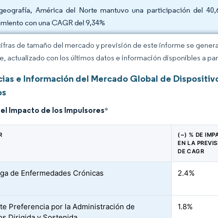
geografía, América del Norte mantuvo una participación del 40,
imiento con una CAGR del 9,34%
cifras de tamaño del mercado y previsión de este informe se gener
ce, actualizado con los últimos datos e información disponibles a par
ias e Información del Mercado Global de Dispositiv
os
del Impacto de los Impulsores
*
R
(~) % DE IM
EN LA PREVI
DE CAGR
rga de Enfermedades Crónicas
2.4%
te Preferencia por la Administración de
1.8%
s Dirigida y Sostenida