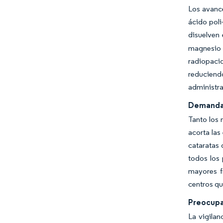
Los avance
ácido poli
disuelven
magnesio 
radiopaci
reduciend
administra
Demanda 
Tanto los 
acorta las
cataratas 
todos los 
mayores f
centros qu
Preocupa
La vigilan