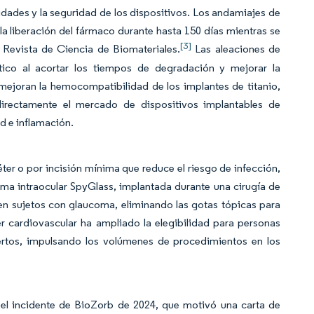
ades y la seguridad de los dispositivos. Los andamiajes de
la liberación del fármaco durante hasta 150 días mientras se
[3]
Revista de Ciencia de Biomateriales.
Las aleaciones de
tico al acortar los tiempos de degradación y mejorar la
mejoran la hemocompatibilidad de los implantes de titanio,
directamente el mercado de dispositivos implantables de
ad e inflamación.
ter o por incisión mínima que reduce el riesgo de infección,
aforma intraocular SpyGlass, implantada durante una cirugía de
s en sujetos con glaucoma, eliminando las gotas tópicas para
er cardiovascular ha ampliado la elegibilidad para personas
ertos, impulsando los volúmenes de procedimientos en los
mo el incidente de BioZorb de 2024, que motivó una carta de