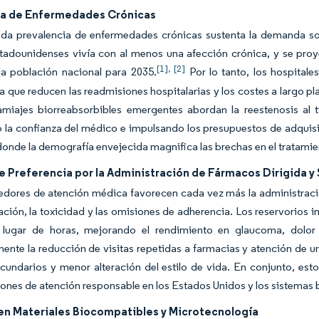
ga de Enfermedades Crónicas
ada prevalencia de enfermedades crónicas sustenta la demanda sos
tadounidenses vivía con al menos una afección crónica, y se proye
[1],
[2]
la población nacional para 2035.
Por lo tanto, los hospitale
 que reducen las readmisiones hospitalarias y los costes a largo pl
amiajes biorreabsorbibles emergentes abordan la reestenosis al 
 la confianza del médico e impulsando los presupuestos de adquisi
donde la demografía envejecida magnifica las brechas en el tratami
e Preferencia por la Administración de Fármacos Dirigida y
dores de atención médica favorecen cada vez más la administración
ación, la toxicidad y las omisiones de adherencia. Los reservorios 
lugar de horas, mejorando el rendimiento en glaucoma, dolor
ente la reducción de visitas repetidas a farmacias y atención de u
cundarios y menor alteración del estilo de vida. En conjunto, esto
ones de atención responsable en los Estados Unidos y los sistemas 
en Materiales Biocompatibles y Microtecnología