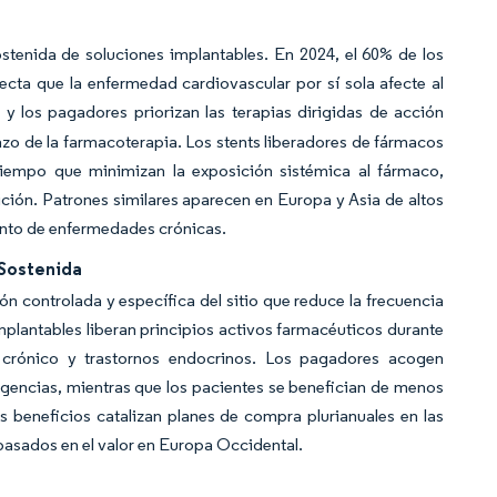
tenida de soluciones implantables. En 2024, el 60% de los
cta que la enfermedad cardiovascular por sí sola afecte al
s y los pagadores priorizan las terapias dirigidas de acción
azo de la farmacoterapia. Los stents liberadores de fármacos
tiempo que minimizan la exposición sistémica al fármaco,
ción. Patrones similares aparecen en Europa y Asia de altos
ento de enfermedades crónicas.
 Sostenida
 controlada y específica del sitio que reduce la frecuencia
implantables liberan principios activos farmacéuticos durante
 crónico y trastornos endocrinos. Los pagadores acogen
rgencias, mientras que los pacientes se benefician de menos
s beneficios catalizan planes de compra plurianuales en las
basados en el valor en Europa Occidental.