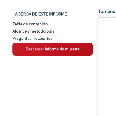
Tamaño 
ACERCA DE ESTE INFORME
Tabla de contenido
Tamaño y cuota de mercado
Alcance y metodología
Preguntas frecuentes
Análisis de mercado
Tendencias e ideas
Análisis de segmentos
Análisis geográfico
Panorama regulatorio
Análisis de la cadena de valor
Panorama competitivo