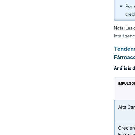
Por 
crec
Nota: Las 
Intelligen
Tendenc
Fármac
Análisis 
IMPULSO
Alta Ca
Crecien
Fármaco