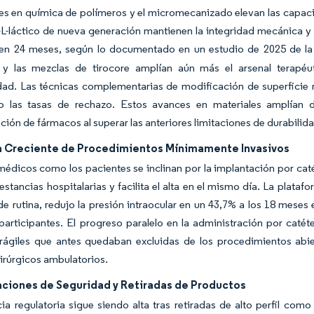
s en química de polímeros y el micromecanizado elevan las capacid
-L-láctico de nueva generación mantienen la integridad mecánica y 
 en 24 meses, según lo documentado en un estudio de 2025 de la 
y las mezclas de tirocore amplían aún más el arsenal terapéu
dad. Las técnicas complementarias de modificación de superficie 
o las tasas de rechazo. Estos avances en materiales amplían 
ción de fármacos al superar las anteriores limitaciones de durabilid
Creciente de Procedimientos Mínimamente Invasivos
médicos como los pacientes se inclinan por la implantación por caté
 estancias hospitalarias y facilita el alta en el mismo día. La plat
de rutina, redujo la presión intraocular en un 43,7% a los 18 mese
participantes. El progreso paralelo en la administración por catét
rágiles que antes quedaban excluidas de los procedimientos abi
irúrgicos ambulatorios.
ciones de Seguridad y Retiradas de Productos
cia regulatoria sigue siendo alta tras retiradas de alto perfil co