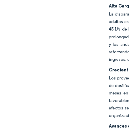
Alta Car
La dispar
adultos es
45,1% de 
prolongada
y los and
reforzando
ingresos, 
Crecient
Los provee
de dosific
meses en 
favorablem
efectos se
organizaci
Avances 