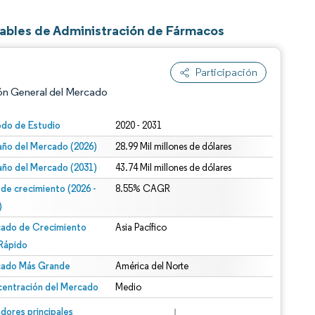
tables de Administración de Fármacos
Participación
ón General del Mercado
odo de Estudio
2020 - 2031
ño del Mercado (2026)
28.99 Mil millones de dólares
ño del Mercado (2031)
43.74 Mil millones de dólares
 de crecimiento (2026 -
8.55% CAGR
)
ado de Crecimiento
Asia Pacífico
n según CC BY 4.0.
Rápido
ado Más Grande
América del Norte
entración del Mercado
Medio
n © Mordor Intelligence. El uso requiere atribución según CC BY 4.0.
dores principales