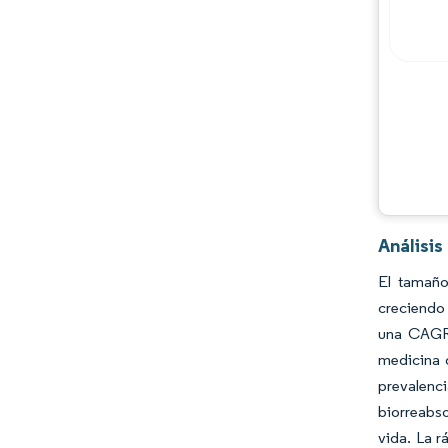
Jugadores principales
Oportunidades y perspectivas
Desarrollos de la industria
Análisi
El tamaño
creciendo 
una CAGR 
medicina d
prevalenc
biorreabso
vida. La 