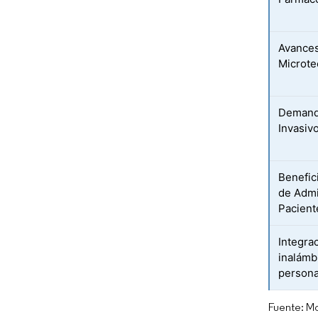
Avances
Microte
Demand
Invasiv
Benefic
de Admi
Pacient
Integra
inalámb
persona
Fuente: Mo