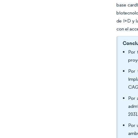
base card
biotecnolo
de I+D y 
con el acc
Conclu
Por 
proy
Por 
impl
CAGR
Por 
admi
2031
Por 
ambu