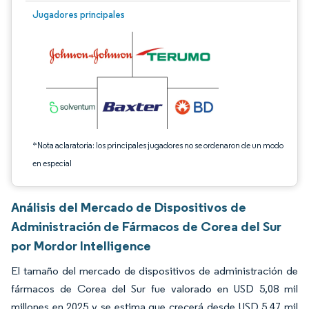
Imagen © Mordor Intelligence. El uso requiere atribución según CC BY 4.0.
Jugadores principales
*Nota aclaratoria: los principales jugadores no se ordenaron de un modo
en especial
Análisis del Mercado de Dispositivos de
Administración de Fármacos de Corea del Sur
por Mordor Intelligence
El tamaño del mercado de dispositivos de administración de
fármacos de Corea del Sur fue valorado en USD 5,08 mil
millones en 2025 y se estima que crecerá desde USD 5,47 mil