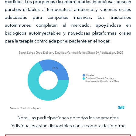
médicos. Los programas de enfermedades infecciosas buscan
parches estables a temperatura ambiente y vacunas orales
adecuadas para campañas masivas. Los trastornos
autoinmunes completan el mercado, apoyándose en
biológicos autoinyectables y novedosas plataformas orales
para la terapia controlada por el paciente en el hogar.
Nota: Las participaciones de todos los segmentos
Imagen © Mordor Intelligence. El uso requiere atribución según CC BY 4.0.
individuales están disponibles con la compra del informe