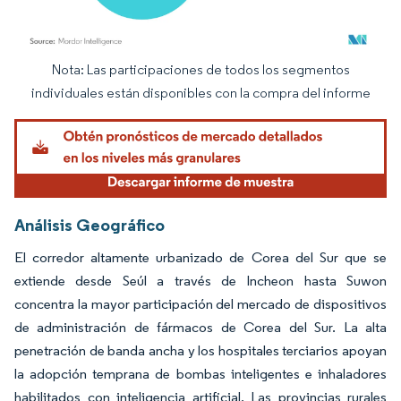
Nota: Las participaciones de todos los segmentos
Imagen © Mordor Intelligence. El uso requiere atribución según CC BY 4.0.
individuales están disponibles con la compra del informe
Análisis Geográfico
El corredor altamente urbanizado de Corea del Sur que se
extiende desde Seúl a través de Incheon hasta Suwon
concentra la mayor participación del mercado de dispositivos
de administración de fármacos de Corea del Sur. La alta
penetración de banda ancha y los hospitales terciarios apoyan
la adopción temprana de bombas inteligentes e inhaladores
habilitados con inteligencia artificial. Las provincias rurales