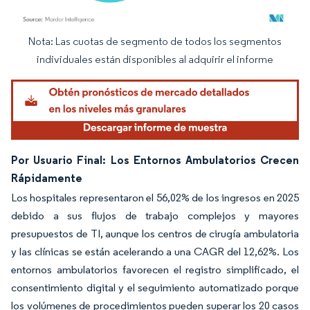
Nota: Las cuotas de segmento de todos los segmentos
Imagen © Mordor Intelligence. El uso requiere atribución según CC BY 4.0.
individuales están disponibles al adquirir el informe
Por Usuario Final: Los Entornos Ambulatorios Crecen
Rápidamente
Los hospitales representaron el 56,02% de los ingresos en 2025
debido a sus flujos de trabajo complejos y mayores
presupuestos de TI, aunque los centros de cirugía ambulatoria
y las clínicas se están acelerando a una CAGR del 12,62%. Los
entornos ambulatorios favorecen el registro simplificado, el
consentimiento digital y el seguimiento automatizado porque
los volúmenes de procedimientos pueden superar los 20 casos