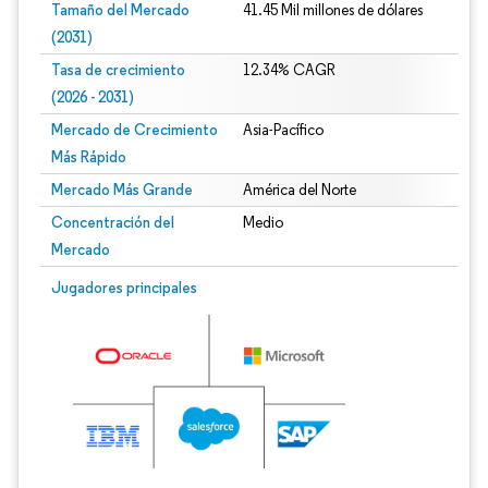
Tamaño del Mercado
41.45 Mil millones de dólares
(2031)
Tasa de crecimiento
12.34% CAGR
(2026 - 2031)
Mercado de Crecimiento
Asia-Pacífico
Más Rápido
Mercado Más Grande
América del Norte
Concentración del
Medio
Mercado
Imagen © Mordor Intelligence. El uso requiere atribución según CC BY 4.0.
Jugadores principales