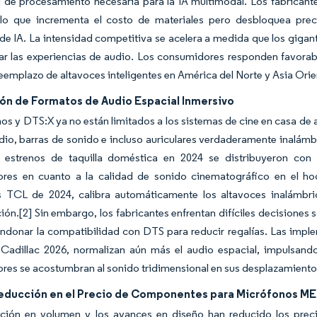
 de procesamiento necesaria para la IA multimodal. Los fabricant
 lo que incrementa el costo de materiales pero desbloquea prec
de IA. La intensidad competitiva se acelera a medida que los giga
ar las experiencias de audio. Los consumidores responden favorab
reemplazo de altavoces inteligentes en América del Norte y Asia Orie
ión de Formatos de Audio Espacial Inmersivo
s y DTS:X ya no están limitados a los sistemas de cine en casa de 
io, barras de sonido e incluso auriculares verdaderamente inalám
 estrenos de taquilla doméstica en 2024 se distribuyeron con
res en cuanto a la calidad de sonido cinematográfico en el ho
es TCL de 2024, calibra automáticamente los altavoces inalámbric
ión.
[2]
Sin embargo, los fabricantes enfrentan difíciles decisiones 
ndonar la compatibilidad con DTS para reducir regalías. Las impl
s Cadillac 2026, normalizan aún más el audio espacial, impulsan
es se acostumbran al sonido tridimensional en sus desplazamientos
educción en el Precio de Componentes para Micrófonos M
ción en volumen y los avances en diseño han reducido los prec