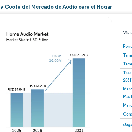
y Cuota del Mercado de Audio para el Hogar
Visi
Perí
Tama
Tama
Tasa
2031
Merc
Imagen © Mordor Intelligence. El uso requiere atribució
Más 
Merc
Conc
Image
Juga