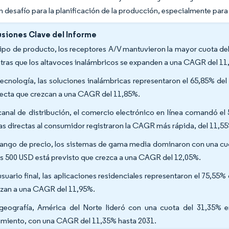
 desafío para la planificación de la producción, especialmente par
siones Clave del Informe
tipo de producto, los receptores A/V mantuvieron la mayor cuota de
tras que los altavoces inalámbricos se expanden a una CAGR del 11
tecnología, las soluciones inalámbricas representaron el 65,85% de
ecta que crezcan a una CAGR del 11,85%.
canal de distribución, el comercio electrónico en línea comandó el
as directas al consumidor registraron la CAGR más rápida, del 11,5
rango de precio, los sistemas de gama media dominaron con una cu
os 500 USD está previsto que crezca a una CAGR del 12,05%.
usuario final, las aplicaciones residenciales representaron el 75,5
zan a una CAGR del 11,95%.
geografía, América del Norte lideró con una cuota del 31,35% e
imiento, con una CAGR del 11,35% hasta 2031.