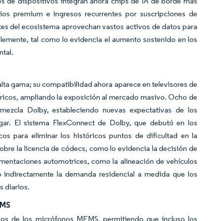
es de dispositivos integran ahora chips de IA de borde más
ios premium e ingresos recurrentes por suscripciones de
ntes del ecosistema aprovechan vastos activos de datos para
lemente, tal como lo evidencia el aumento sostenido en los
ntal.
alta gama; su compatibilidad ahora aparece en televisores de
bricos, ampliando la exposición al mercado masivo. Ocho de
 mezcla Dolby, estableciendo nuevas expectativas de los
gar. El sistema FlexConnect de Dolby, que debutó en los
os para eliminar los históricos puntos de dificultad en la
sobre la licencia de códecs, como lo evidencia la decisión de
ementaciones automotrices, como la alineación de vehículos
do indirectamente la demanda residencial a medida que los
 diarios.
EMS
ios de los micrófonos MEMS, permitiendo que incluso los