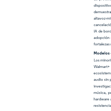
dispositiv
demuestra 
altavoz-m
cancelació
IA de bor
adopción 
fortalezas
Modelos 
Los minori
Walmart+ 
ecosistema
audio sin 
investiga
música, p
hardware a
resistenci