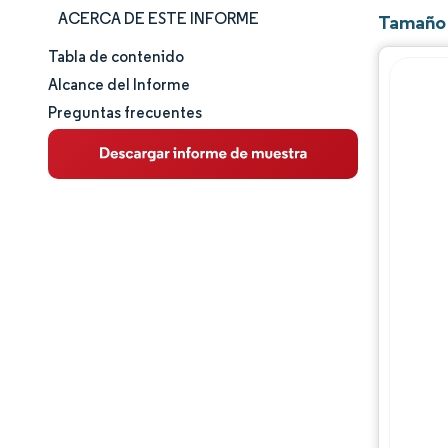
ACERCA DE ESTE INFORME
Tamaño 
Tabla de contenido
Tamaño y cuota de mercado
Alcance del Informe
Preguntas frecuentes
Análisis de mercado
Tendencias e ideas
Análisis de segmentos
Análisis geográfico
Panorama competitivo
Jugadores principales
Desarrollos de la industria