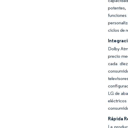
capacidad
potentes,
funciones 
personaliz
ciclos de 
Integrac
Dolby Atmo
precio med
cada diez
consumido
televisor
configurac
LG de aba
eléctrico
consumidor
Rápida R
La produc