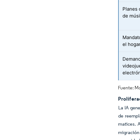
Planes 
de músi
Mandato
el hogar
Demanda
videoju
electró
Fuente: Mo
Prolifera
La IA gen
de reempl
matices. A
migración