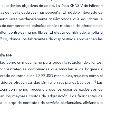
 exceder los objetivos de costo. La línea XENSIV de Infineon
das de huella cada vez más pequeña. El módulo integrado de
uriculares verdaderamente inalámbricos que equilibran la
ios de componentes coincide con los motores de inferencia de
ten controles manos libres. El efecto combinado amplía la
fico, donde los fabricantes de dispositivos aprovechan las
rdware
lidad como un mecanismo para reducir la rotación de clientes.
on estrategias combinadas que vinculan a los hogares a
sperado en torno a los 19,99 USD mensuales, muestra cómo el
[3]
idores ofrecen calidad similar en sus planes básicos.
Las
ctúan con menos frecuencia que los usuarios exclusivos de
an los mayores costos de adquisición. Los fabricantes de
lo largo de contratos de servicio plurianuales, aliviando la