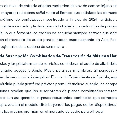
os de nivel de entrada añadan captación de voz de campo lejano sin
mayores relaciones señal-ruido al tiempo que satisface las deman
icrófono de SonicEdge, muestreado a finales de 2024, anticipa a
n activa de ruido y la duración de la batería. La reducción de prec
de, lo que fomenta los modos de escucha siempre activos que admi
en el mercado de audio para el hogar, especialmente en Asia-Pací
 regionales de la cadena de suministro.
de Suscripción Combinados de Transmisión de Música y Ha
stas y las plataformas de servicios consideran el audio de alta fide
añadió acceso a Apple Music para sus miembros, alineándose c
s de servicios más amplios. El nivel HiFi pendiente de Spotify, e
pérdida puede justificar precios premium incluso cuando los compet
ciones revelan que los suscriptores de planes combinados intera
ero aun así generan ingresos recurrentes confiables que compens
provechan el modelo distribuyendo los pagos de los dispositivos a 
a a los precios premium en el mercado de audio para el hogar.