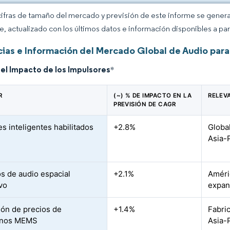
cifras de tamaño del mercado y previsión de este informe se gener
ce, actualizado con los últimos datos e información disponibles a par
ias e Información del Mercado Global de Audio para
del Impacto de los Impulsores
*
R
(~) % DE IMPACTO EN LA
RELEV
PREVISIÓN DE CAGR
es inteligentes habilitados
+2.8%
Globa
Asia-
s de audio espacial
+2.1%
Améri
vo
expan
ón de precios de
+1.4%
Fabri
onos MEMS
Asia-