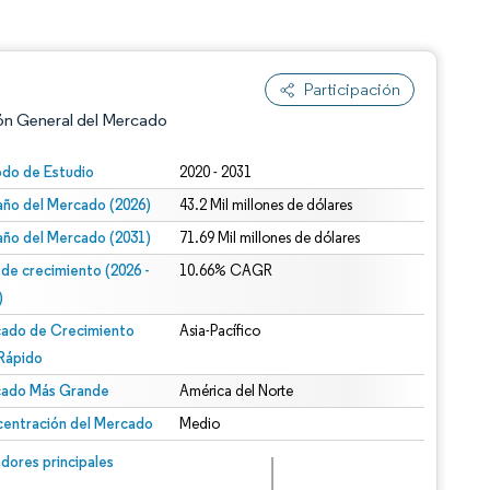
Participación
ón General del Mercado
odo de Estudio
2020 - 2031
ño del Mercado (2026)
43.2 Mil millones de dólares
ño del Mercado (2031)
71.69 Mil millones de dólares
 de crecimiento (2026 -
10.66% CAGR
)
ado de Crecimiento
Asia-Pacífico
n según CC BY 4.0.
Rápido
ado Más Grande
América del Norte
entración del Mercado
Medio
n © Mordor Intelligence. El uso requiere atribución según CC BY 4.0.
dores principales