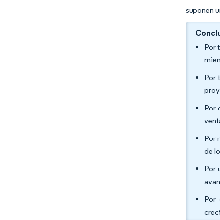
suponen un
Conclu
Por 
mien
Por 
proy
Por 
vent
Por 
de l
Por 
avan
Por 
crec