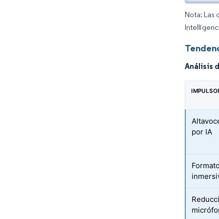
Nota: Las 
Intelligen
Tendenc
Análisis 
IMPULSO
Altavoc
por IA
Formato
inmersi
Reducci
micróf