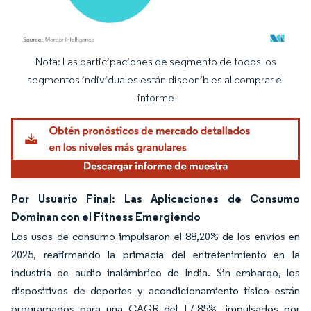
Nota: Las participaciones de segmento de todos los
Imagen © Mordor Intelligence. El uso requiere atribución según CC BY 4.0.
segmentos individuales están disponibles al comprar el
informe
Por Usuario Final: Las Aplicaciones de Consumo
Dominan con el Fitness Emergiendo
Los usos de consumo impulsaron el 88,20% de los envíos en
2025, reafirmando la primacía del entretenimiento en la
industria de audio inalámbrico de India. Sin embargo, los
dispositivos de deportes y acondicionamiento físico están
programados para una CAGR del 17,85%, impulsados por