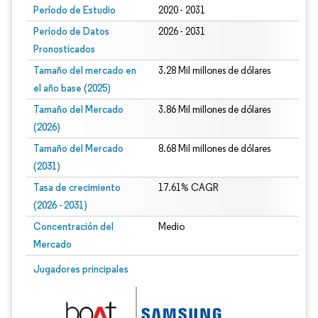
Período de Estudio
2020 - 2031
Período de Datos
2026 - 2031
Pronosticados
Tamaño del mercado en
3.28 Mil millones de dólares
el año base (2025)
Tamaño del Mercado
3.86 Mil millones de dólares
(2026)
Tamaño del Mercado
8.68 Mil millones de dólares
(2031)
Tasa de crecimiento
17.61% CAGR
(2026 - 2031)
Concentración del
Medio
Mercado
Imagen © Mordor Intelligence. El uso requiere atribución según CC BY 4.0.
Jugadores principales