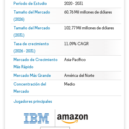
Período de Estudio
2020 - 2031
Tamaño del Mercado
60.76 Mil millones de dólares
(2026)
Tamaño del Mercado
102.77 Mil millones de dólares
(2031)
Tasa de crecimiento
11.09% CAGR
(2026 - 2031)
Mercado de Crecimiento
Asia-Pacífico
Más Rápido
Mercado Más Grande
América del Norte
Concentración del
Medio
Mercado
Imagen © Mordor Intelligence. El uso requiere atribución según CC BY 4.0.
Jugadores principales