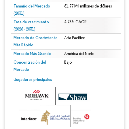
Tamaño del Mercado
61.77 Mil millones de dólares
(2031)
Tasa de crecimiento
4.73% CAGR
(2026 - 2031)
Mercado de Crecimiento
Asia Pacífico
Más Rápido
Mercado Más Grande
América del Norte
Concentración del
Bajo
Mercado
Imagen © Mordor Intelligence. El uso requiere atribución según CC BY 4.0.
Jugadores principales