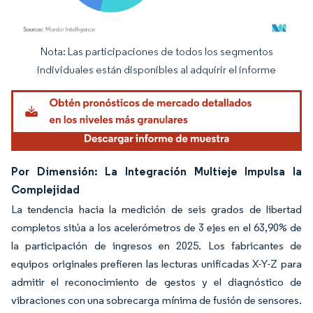
Nota: Las participaciones de todos los segmentos
Imagen © Mordor Intelligence. El uso requiere atribución según CC BY 4.0.
individuales están disponibles al adquirir el informe
Por Dimensión: La Integración Multieje Impulsa la
Complejidad
La tendencia hacia la medición de seis grados de libertad
completos sitúa a los acelerómetros de 3 ejes en el 63,90% de
la participación de ingresos en 2025. Los fabricantes de
equipos originales prefieren las lecturas unificadas X-Y-Z para
admitir el reconocimiento de gestos y el diagnóstico de
vibraciones con una sobrecarga mínima de fusión de sensores.