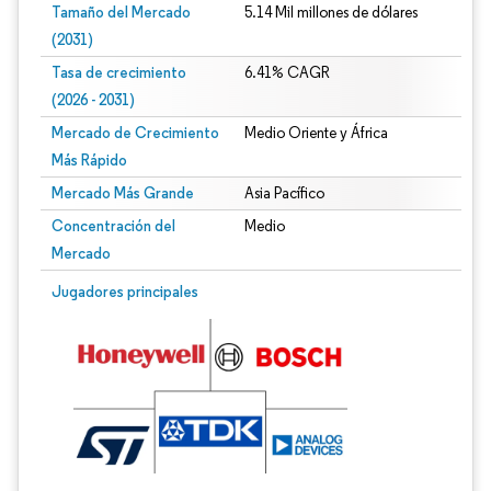
Tamaño del Mercado
5.14 Mil millones de dólares
(2031)
Tasa de crecimiento
6.41% CAGR
(2026 - 2031)
Mercado de Crecimiento
Medio Oriente y África
Más Rápido
Mercado Más Grande
Asia Pacífico
Concentración del
Medio
Mercado
Imagen © Mordor Intelligence. El uso requiere atribución según CC BY 4.0.
Jugadores principales