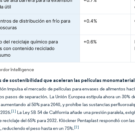
s de alta barrera para la extensión
+0.7%
a útil
ntros de distribución en frío para
+0.4%
 oscuras
o del reciclaje químico para
+0.6%
as con contenido reciclado
sumo
rdor Intelligence
de sostenibilidad que aceleran las películas monomaterial
ción impulsa el mercado de películas para envases de alimentos haci
os pasos de separación. La Unión Europea estipula ahora un 30% d
 aumentando al 50% para 2040, y prohíbe las sustancias perfluoroalqu
[1]
 2026.
La Ley SB 54 de California añade una presión paralela, exig
e reciclaje del 65% para 2032. Klöckner Pentaplast respondió con la
[2]
 reduciendo el peso hasta en un 75%.