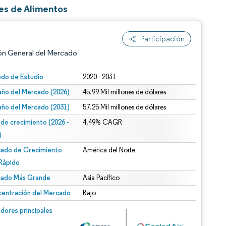
ses de Alimentos
Participación
ón General del Mercado
odo de Estudio
2020 - 2031
ño del Mercado (2026)
45.99 Mil millones de dólares
ño del Mercado (2031)
57.25 Mil millones de dólares
 de crecimiento (2026 -
4.49% CAGR
)
ado de Crecimiento
América del Norte
n según CC BY 4.0.
Rápido
ado Más Grande
Asia Pacífico
entración del Mercado
Bajo
n © Mordor Intelligence. El uso requiere atribución según CC BY 4.0.
dores principales