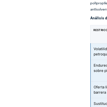
polipropi
antisolven
Análisis 
RESTRIC
Volatili
petroqu
Endurec
sobre p
Oferta l
barrera
Sustitu