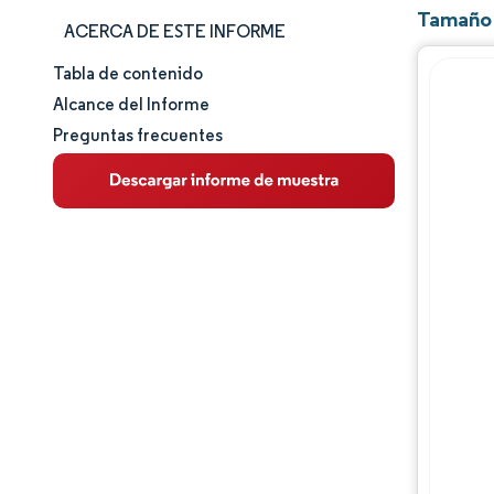
Tamaño 
ACERCA DE ESTE INFORME
Tabla de contenido
Tamaño y cuota de mercado
Alcance del Informe
Preguntas frecuentes
Análisis de mercado
Tendencias e ideas
Análisis de segmentos
Análisis geográfico
Panorama competitivo
Jugadores principales
Desarrollos de la industria