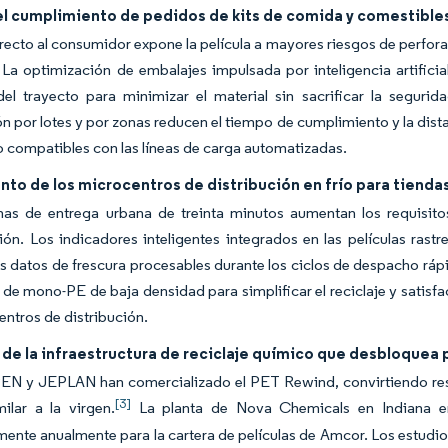
el cumplimiento de pedidos de kits de comida y comestibles
irecto al consumidor expone la película a mayores riesgos de perfor
 La optimización de embalajes impulsada por inteligencia artificia
del trayecto para minimizar el material sin sacrificar la segur
n por lotes y por zonas reducen el tiempo de cumplimiento y la dist
o compatibles con las líneas de carga automatizadas.
to de los microcentros de distribución en frío para tienda
nas de entrega urbana de treinta minutos aumentan los requisito
ón. Los indicadores inteligentes integrados en las películas rast
 datos de frescura procesables durante los ciclos de despacho ráp
de mono-PE de baja densidad para simplificar el reciclaje y satisfa
entros de distribución.
 de la infraestructura de reciclaje químico que desbloquea
PEN y JEPLAN han comercializado el PET Rewind, convirtiendo res
[3]
ilar a la virgen.
La planta de Nova Chemicals en Indiana en
nte anualmente para la cartera de películas de Amcor. Los estudios 