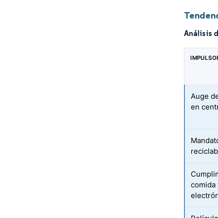
Tendenc
Análisis 
IMPULSO
Auge de
en cent
Mandato
recicla
Cumplim
comida 
electró