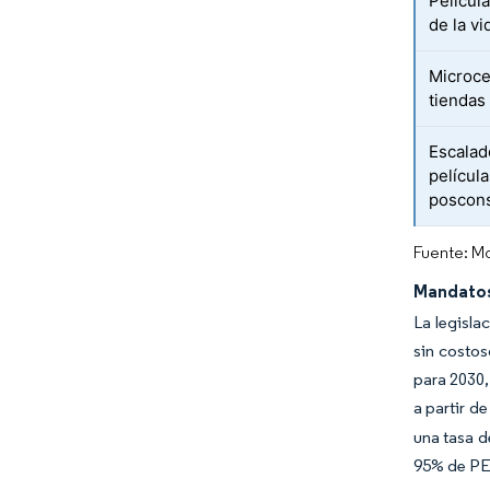
Película
de la vid
Microce
tiendas
Escalad
películ
poscon
Fuente: Mo
Mandatos 
La legisla
sin costos
para 2030,
a partir de
una tasa d
95% de PE,