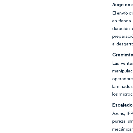
Auge en 
El envío d
en tienda.
duración 
preparació
al desgarr
Crecimien
Las venta
manipulaci
operadores
laminados 
los microc
Escalado
Axens, IF
pureza sim
mecánicame