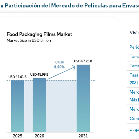
y Participación del Mercado de Películas para Enva
Visi
Perí
Tama
Tama
Tasa
2031
Merc
Imagen © Mordor Intelligence. El uso requiere atribució
Más 
Merc
Conc
Image
Juga