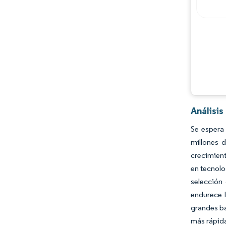
Análisis
Se espera
millones 
crecimient
en tecnolo
selección
endurece l
grandes ba
más rápida