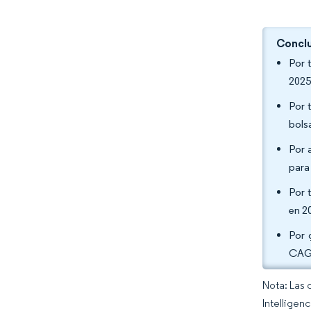
Conclu
Por 
2025
Por 
bols
Por 
para
Por 
en 2
Por 
CAGR
Nota: Las 
Intelligen