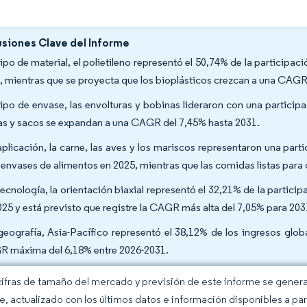
siones Clave del Informe
tipo de material, el polietileno representó el 50,74% de la participa
, mientras que se proyecta que los bioplásticos crezcan a una CAGR
tipo de envase, las envolturas y bobinas lideraron con una particip
as y sacos se expandan a una CAGR del 7,45% hasta 2031.
aplicación, la carne, las aves y los mariscos representaron una par
 envases de alimentos en 2025, mientras que las comidas listas par
tecnología, la orientación biaxial representó el 32,21% de la partic
025 y está previsto que registre la CAGR más alta del 7,05% para 203
geografía, Asia-Pacífico representó el 38,12% de los ingresos glob
 máxima del 6,18% entre 2026-2031.
cifras de tamaño del mercado y previsión de este informe se gener
ce, actualizado con los últimos datos e información disponibles a par