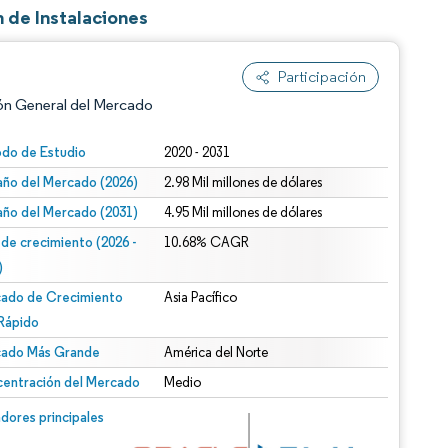
 de Instalaciones
Participación
ón General del Mercado
odo de Estudio
2020 - 2031
ño del Mercado (2026)
2.98 Mil millones de dólares
ño del Mercado (2031)
4.95 Mil millones de dólares
 de crecimiento (2026 -
10.68% CAGR
)
ado de Crecimiento
Asia Pacífico
n según CC BY 4.0.
Rápido
ado Más Grande
América del Norte
entración del Mercado
Medio
n © Mordor Intelligence. El uso requiere atribución según CC BY 4.0.
dores principales