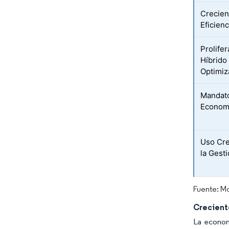
Crecien
Eficien
Prolife
Híbrido
Optimiz
Mandato
Econom
Uso Cre
la Gesti
Fuente: Mo
Crecient
La econom