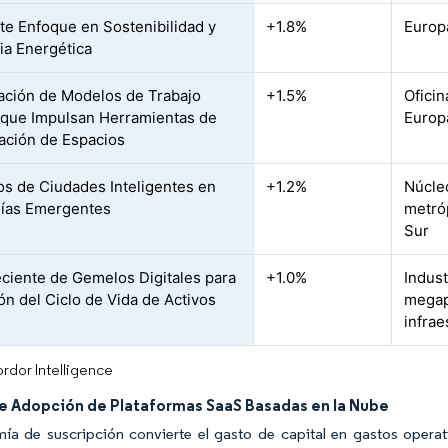
te Enfoque en Sostenibilidad y
+1.8%
Europa
cia Energética
ración de Modelos de Trabajo
+1.5%
Oficin
 que Impulsan Herramientas de
Europa
ación de Espacios
s de Ciudades Inteligentes en
+1.2%
Núcleo
ías Emergentes
metró
Sur
ciente de Gemelos Digitales para
+1.0%
Indust
ón del Ciclo de Vida de Activos
megap
infrae
rdor Intelligence
e Adopción de Plataformas SaaS Basadas en la Nube
ía de suscripción convierte el gasto de capital en gastos oper