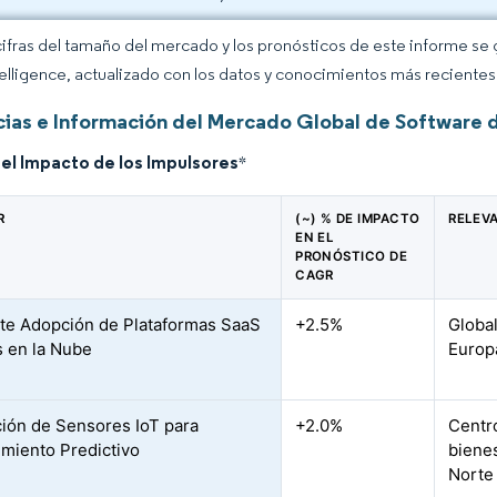
cifras del tamaño del mercado y los pronósticos de este informe se
elligence, actualizado con los datos y conocimientos más recientes 
ias e Información del Mercado Global de Software d
del Impacto de los Impulsores
*
R
(~) % DE IMPACTO
RELEV
EN EL
PRONÓSTICO DE
CAGR
te Adopción de Plataformas SaaS
+2.5%
Global
 en la Nube
Europ
ción de Sensores IoT para
+2.0%
Centro
miento Predictivo
biene
Norte