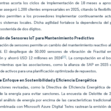
ntras acorta los ciclos de implementación de 18 meses a apro
 aseguró 1.200 clientes empresariales en 2025, citando la flexibili
lino permiten a los proveedores implementar continuamente actual
os sistemas locales. Dicha agilidad fortalece la dependencia de
sostenida de dos dígitos.
ión de Sensores IoT para Mantenimiento Predictivo
ración de sensores permite un cambio del mantenimiento reactivo a
ad. El despliegue de 50.000 sensores de vibración de Fracttal e
[2]
ión y ahorró USD 12 millones en 2024
. La computación en el bo
mientras que las asociaciones, como la alianza de SAP en 2025 c
s de activos para una planificación optimizada de repuestos.
e Enfoque en Sostenibilidad y Eficiencia Energética
aciones revisadas, como la Directiva de Eficiencia Energética d
de la energía para evitar sanciones. La encuesta de Deloitte de 
 el análisis de energía por encima de las características tradic
ombinada con Microsoft Azure Digital Twins rastrean la emisión de