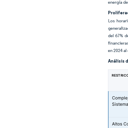
energía de
Prolifer
Los horar
generaliza
del 67% de
financiera
en 2024 al
Análisis 
RESTRIC
Complej
Sistem
Altos Co