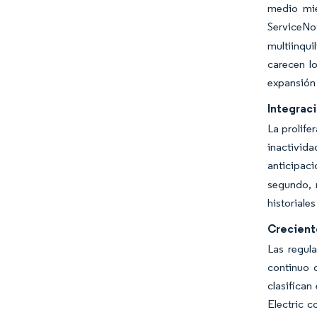
medio mie
ServiceNow
multiinqui
carecen l
expansión 
Integrac
La prolife
inactivid
anticipac
segundo, 
historiale
Crecient
Las regul
continuo 
clasifican
Electric c