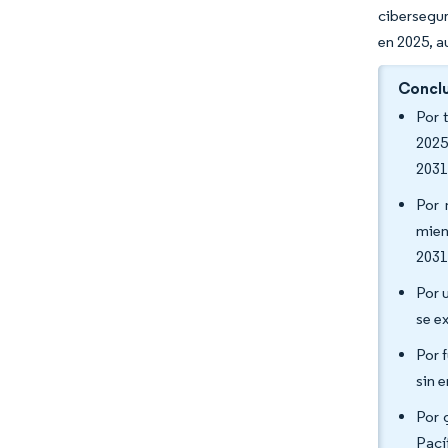
cibersegur
en 2025, a
Conclu
Por 
2025
2031
Por 
mien
2031
Por 
se e
Por 
sin 
Por 
Pací