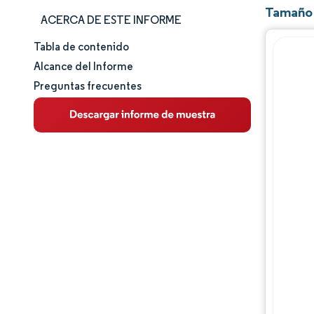
Tamaño 
ACERCA DE ESTE INFORME
Tabla de contenido
Tamaño y cuota de mercado
Alcance del Informe
Preguntas frecuentes
Análisis de mercado
Tendencias e ideas
Análisis de segmentos
Análisis geográfico
Panorama competitivo
Jugadores principales
Desarrollos de la industria