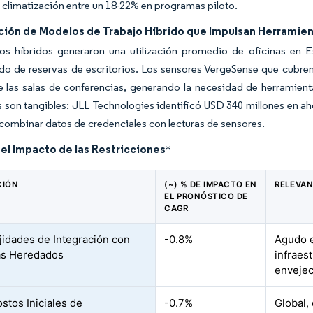
 climatización entre un 18-22% en programas piloto.
ación de Modelos de Trabajo Híbrido que Impulsan Herramie
ios híbridos generaron una utilización promedio de oficinas en 
do de reservas de escritorios. Los sensores VergeSense que cubren
 las salas de conferencias, generando la necesidad de herramientas
s son tangibles: JLL Technologies identificó USD 340 millones en a
 combinar datos de credenciales con lecturas de sensores.
del Impacto de las Restricciones
*
CIÓN
(~) % DE IMPACTO EN
RELEVAN
EL PRONÓSTICO DE
CAGR
idades de Integración con
-0.8%
Agudo e
as Heredados
infraes
envejec
stos Iniciales de
-0.7%
Global,