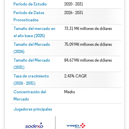
Período de Estudio
2020 - 2031
Período de Datos
2026 - 2031
Pronosticados
Tamaño del mercado en
73.31 Mil millones de dólares
el año base (2025)
Tamaño del Mercado
75.09 Mil millones de dólares
(2026)
Tamaño del Mercado
84.67 Mil millones de dólares
(2031)
Tasa de crecimiento
2.43% CAGR
(2026 - 2031)
Concentración del
Medio
Mercado
Imagen © Mordor Intelligence. El uso requiere atribución según CC BY 4.0.
Jugadores principales