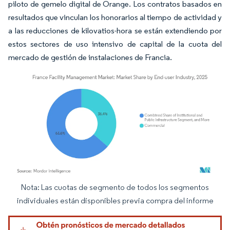
piloto de gemelo digital de Orange. Los contratos basados en
resultados que vinculan los honorarios al tiempo de actividad y
a las reducciones de kilovatios-hora se están extendiendo por
estos sectores de uso intensivo de capital de la cuota del
mercado de gestión de instalaciones de Francia.
Nota: Las cuotas de segmento de todos los segmentos
Imagen © Mordor Intelligence. El uso requiere atribución según CC BY 4.0.
individuales están disponibles previa compra del informe