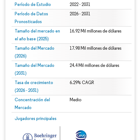
Período de Estudio
2022 - 2031
Período de Datos
2026 - 2031
Pronosticados
Tamaño del mercado en
16.92 Mil millones de dólares
el año base (2025)
Tamaño del Mercado
17.98 Mil millones de dólares
(2026)
Tamaño del Mercado
24.4 Mil millones de dólares
(2031)
Tasa de crecimiento
6.29% CAGR
(2026 - 2031)
Concentración del
Medio
Mercado
Imagen © Mordor Intelligence. El uso requiere atribución según CC BY 4.0.
Jugadores principales