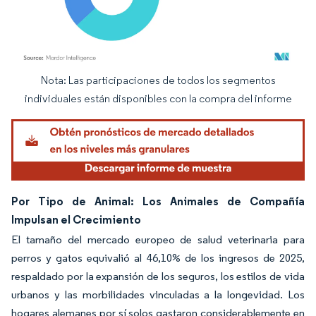
Nota: Las participaciones de todos los segmentos
Imagen © Mordor Intelligence. El uso requiere atribución según CC BY 4.0.
individuales están disponibles con la compra del informe
Por Tipo de Animal: Los Animales de Compañía
Impulsan el Crecimiento
El tamaño del mercado europeo de salud veterinaria para
perros y gatos equivalió al 46,10% de los ingresos de 2025,
respaldado por la expansión de los seguros, los estilos de vida
urbanos y las morbilidades vinculadas a la longevidad. Los
hogares alemanes por sí solos gastaron considerablemente en