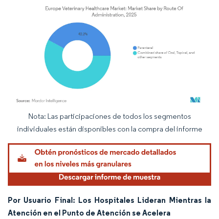
Nota: Las participaciones de todos los segmentos
Imagen © Mordor Intelligence. El uso requiere atribución según CC BY 4.0.
individuales están disponibles con la compra del informe
Por Usuario Final: Los Hospitales Lideran Mientras la
Atención en el Punto de Atención se Acelera