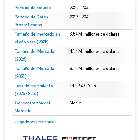
Período de Estudio
2020 - 2031
Período de Datos
2026 - 2031
Pronosticados
Tamaño del mercado en
3.54 Mil millones de dólares
el año base (2025)
Tamaño del Mercado
4.14 Mil millones de dólares
(2026)
Tamaño del Mercado
8.18 Mil millones de dólares
(2031)
Tasa de crecimiento
14.59% CAGR
(2026 - 2031)
Concentración del
Medio
Mercado
Imagen © Mordor Intelligence. El uso requiere atribución según CC BY 4.0.
Jugadores principales