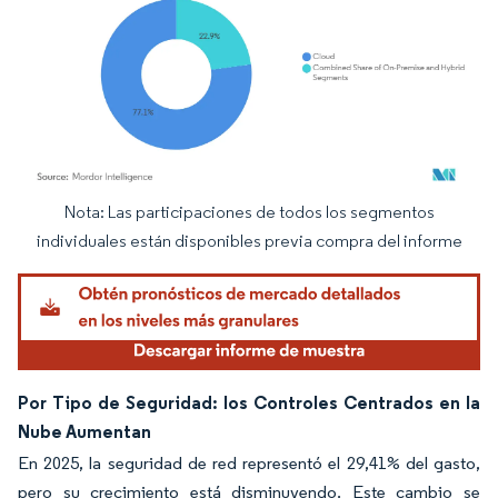
Nota: Las participaciones de todos los segmentos
Imagen © Mordor Intelligence. El uso requiere atribución según CC BY 4.0.
individuales están disponibles previa compra del informe
Por Tipo de Seguridad: los Controles Centrados en la
Nube Aumentan
En 2025, la seguridad de red representó el 29,41% del gasto,
pero su crecimiento está disminuyendo. Este cambio se