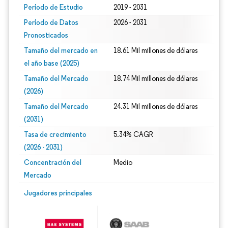
Período de Estudio
2019 - 2031
Período de Datos
2026 - 2031
Pronosticados
Tamaño del mercado en
18.61 Mil millones de dólares
el año base (2025)
Tamaño del Mercado
18.74 Mil millones de dólares
(2026)
Tamaño del Mercado
24.31 Mil millones de dólares
(2031)
Tasa de crecimiento
5.34% CAGR
(2026 - 2031)
Concentración del
Medio
Mercado
Imagen © Mordor Intelligence. El uso requiere atribución según CC BY 4.0.
Jugadores principales