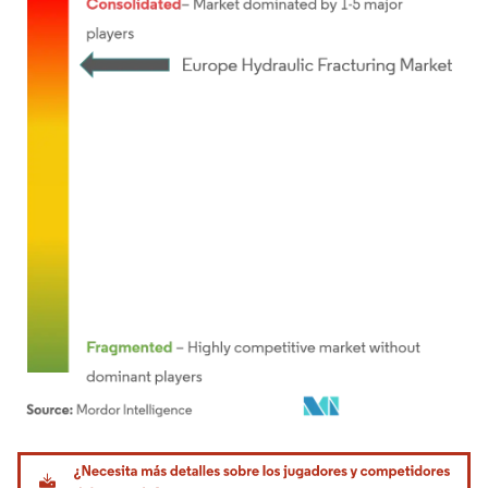
Imagen © Mordor Intelligence. El uso requiere atribución según CC BY 4.0.