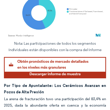
Nota: Las participaciones de todos los segmentos
Imagen © Mordor Intelligence. El uso requiere atribución según CC BY 4.0.
individuales están disponibles con la compra del informe
Por Tipo de Apuntalante: Los Cerámicos Avanzan en
Pozos de Alta Presión
La arena de fracturación tuvo una participación del 83,4% en
2025, dada la abundante oferta en cuenca y la economía