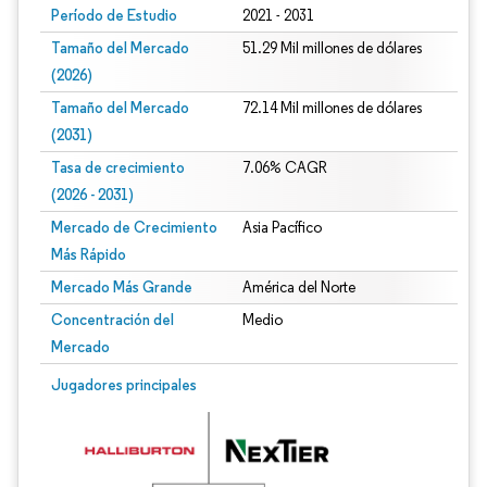
Período de Estudio
2021 - 2031
Tamaño del Mercado
51.29 Mil millones de dólares
(2026)
Tamaño del Mercado
72.14 Mil millones de dólares
(2031)
Tasa de crecimiento
7.06% CAGR
(2026 - 2031)
Mercado de Crecimiento
Asia Pacífico
Más Rápido
Mercado Más Grande
América del Norte
Concentración del
Medio
Mercado
Imagen © Mordor Intelligence. El uso requiere atribución según CC BY 4.0.
Jugadores principales