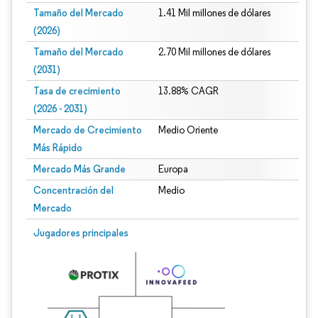
Tamaño del Mercado
1.41 Mil millones de dólares
(2026)
Tamaño del Mercado
2.70 Mil millones de dólares
(2031)
Tasa de crecimiento
13.88% CAGR
(2026 - 2031)
Mercado de Crecimiento
Medio Oriente
Más Rápido
Mercado Más Grande
Europa
Concentración del
Medio
Mercado
Imagen © Mordor Intelligence. El uso requiere atribución según CC BY 4.0.
Jugadores principales