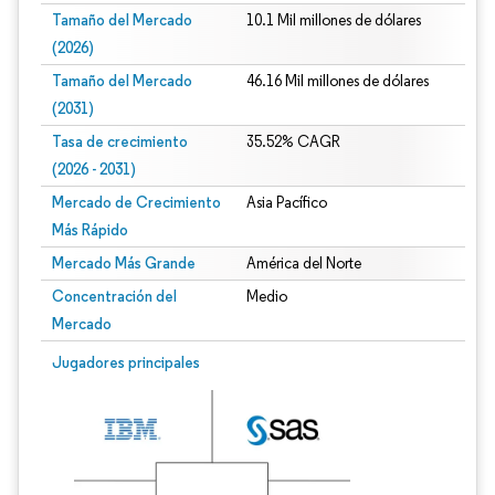
Tamaño del Mercado
10.1 Mil millones de dólares
(2026)
Tamaño del Mercado
46.16 Mil millones de dólares
(2031)
Tasa de crecimiento
35.52% CAGR
(2026 - 2031)
Mercado de Crecimiento
Asia Pacífico
Más Rápido
Mercado Más Grande
América del Norte
Concentración del
Medio
Mercado
Imagen © Mordor Intelligence. El uso requiere atribución según CC BY 4.0.
Jugadores principales