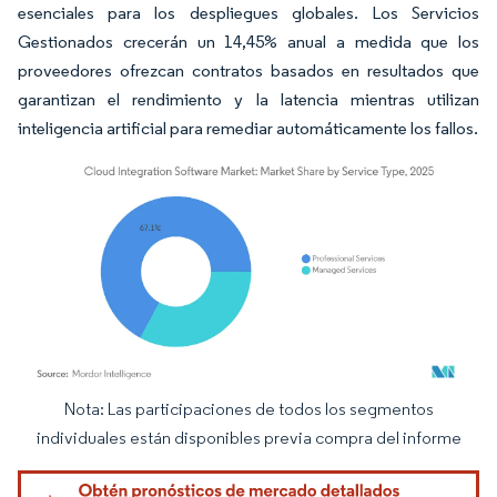
esenciales para los despliegues globales. Los Servicios
Gestionados crecerán un 14,45% anual a medida que los
proveedores ofrezcan contratos basados en resultados que
garantizan el rendimiento y la latencia mientras utilizan
inteligencia artificial para remediar automáticamente los fallos.
Nota: Las participaciones de todos los segmentos
Imagen © Mordor Intelligence. El uso requiere atribución según CC BY 4.0.
individuales están disponibles previa compra del informe