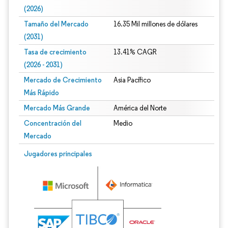
(2026)
Tamaño del Mercado
16.35 Mil millones de dólares
(2031)
Tasa de crecimiento
13.41% CAGR
(2026 - 2031)
Mercado de Crecimiento
Asia Pacífico
Más Rápido
Mercado Más Grande
América del Norte
Concentración del
Medio
Mercado
Imagen © Mordor Intelligence. El uso requiere atribución según CC BY 4.0.
Jugadores principales