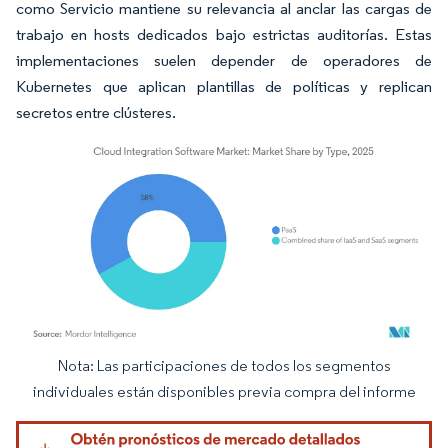
como Servicio mantiene su relevancia al anclar las cargas de
trabajo en hosts dedicados bajo estrictas auditorías. Estas
implementaciones suelen depender de operadores de
Kubernetes que aplican plantillas de políticas y replican
secretos entre clústeres.
Nota: Las participaciones de todos los segmentos
Imagen © Mordor Intelligence. El uso requiere atribución según CC BY 4.0.
individuales están disponibles previa compra del informe