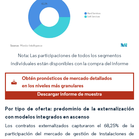
Nota: Las participaciones de todos los segmentos
Imagen © Mordor Intelligence. El uso requiere atribución según CC BY 4.0.
individuales están disponibles con la compra del informe
Por tipo de oferta: predominio de la externalización
con modelos integrados en ascenso
Los contratos externalizados capturaron el 68,25% de la
participación del mercado de gestión de instalaciones de