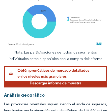
Nota: Las participaciones de todos los segmentos
Imagen © Mordor Intelligence. El uso requiere atribución según CC BY 4.0.
individuales están disponibles con la compra del informe
Análisis geográfico
Las provincias orientales siguen siendo el ancla de ingresos,
impulsadas por la absorción neta de oficinas de 152.460 m² en