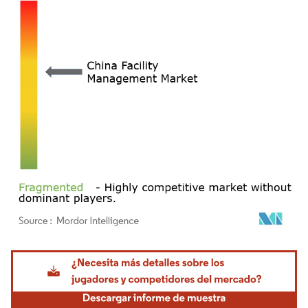
Imagen © Mordor Intelligence. El uso requiere atribución según CC BY 4.0.