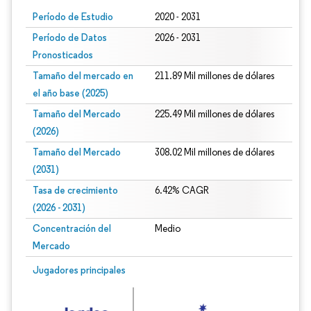
Período de Estudio
2020 - 2031
Período de Datos
2026 - 2031
Pronosticados
Tamaño del mercado en
211.89 Mil millones de dólares
el año base (2025)
Tamaño del Mercado
225.49 Mil millones de dólares
(2026)
Tamaño del Mercado
308.02 Mil millones de dólares
(2031)
Tasa de crecimiento
6.42% CAGR
(2026 - 2031)
Concentración del
Medio
Mercado
Imagen © Mordor Intelligence. El uso requiere atribución según CC BY 4.0.
Jugadores principales