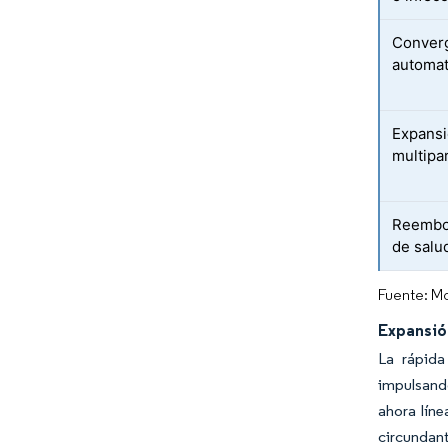
Converg
automati
Expansi
multipa
Reembol
de salu
Fuente: Mo
Expansió
La rápida
impulsand
ahora lín
circundant