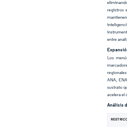
eliminando
registros 
mantienen
inteligenc
instrument
entre anal
Expansió
Los menús
marcadores
regionale
ANA, ENA 
sustrato q
acelera el
Análisis 
RESTRIC