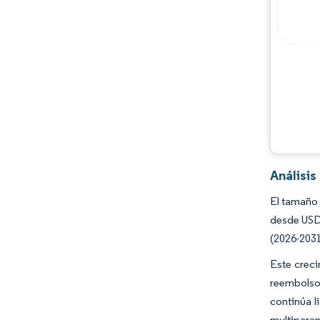
Oportunidades y perspectivas
Desarrollos de la industria
Análisi
El tamaño 
desde USD 
(2026-2031
Este creci
reembolso
continúa l
multiparam