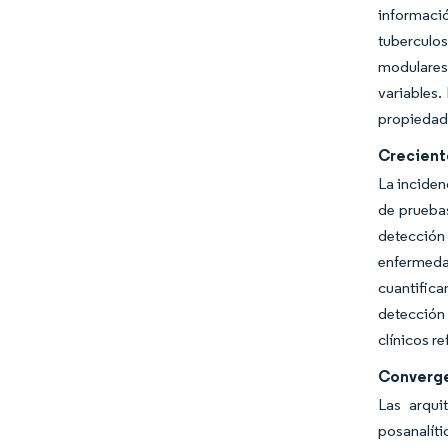
informació
tuberculos
modulares 
variables.
propiedad
Crecient
La inciden
de pruebas
detección 
enfermeda
cuantific
detección 
clínicos r
Converge
Las arqui
posanalíti