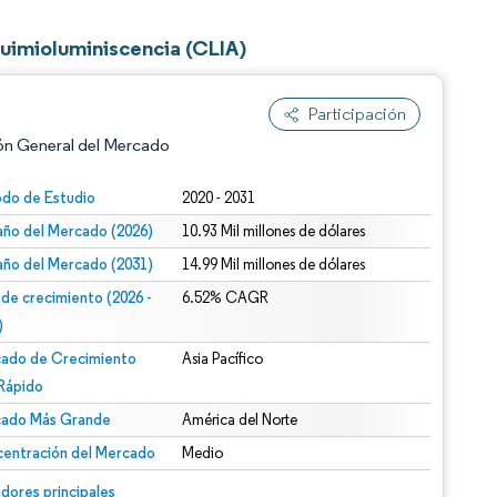
uimioluminiscencia (CLIA)
Participación
ón General del Mercado
odo de Estudio
2020 - 2031
ño del Mercado (2026)
10.93 Mil millones de dólares
ño del Mercado (2031)
14.99 Mil millones de dólares
 de crecimiento (2026 -
6.52% CAGR
)
ado de Crecimiento
Asia Pacífico
n según CC BY 4.0.
Rápido
ado Más Grande
América del Norte
entración del Mercado
Medio
n © Mordor Intelligence. El uso requiere atribución según CC BY 4.0.
dores principales