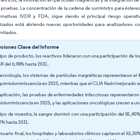
 pruebas. La concentración de la cadena de suministro para ésteres 
rmativas IVDR y FDA, sigue siendo el principal riesgo operat
lizados está abriendo nuevas oportunidades para analizadores c
imitados.
siones Clave del Informe
tipo de producto, los reactivos lideraron con una participación de i
 del 6,98% hasta 2031.
tecnología, los sistemas de partículas magnéticas representaron e
quimioluminiscencia en 2025, mientras que el CLIA flash/mejorado 
aplicación, las pruebas de enfermedades infecciosas representaro
ioluminiscencia en 2025, y las aplicaciones oncológicas crecen a u
tipo de muestra, la sangre dominó con una participación del 81,40
2% hasta 2031.
usuario final, los hospitales y laboratorios clínicos captaron el 62,3