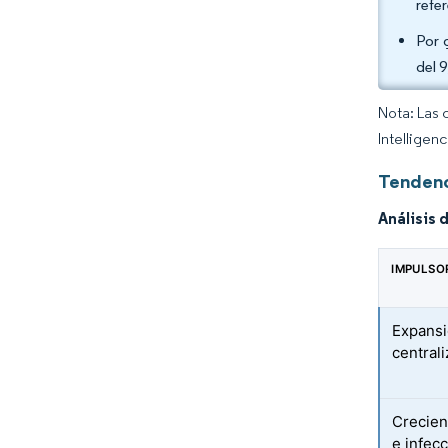
refe
Por 
del 
Nota: Las 
Intelligen
Tendenc
Análisis 
IMPULSO
Expansi
central
Crecien
e infec