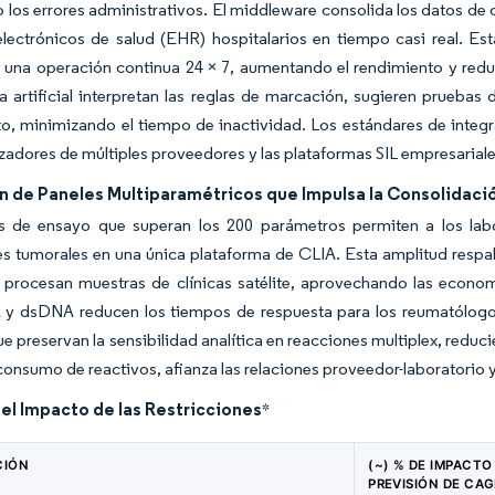
 los errores administrativos. El middleware consolida los datos de c
electrónicos de salud (EHR) hospitalarios en tiempo casi real. Es
 una operación continua 24 × 7, aumentando el rendimiento y red
ia artificial interpretan las reglas de marcación, sugieren prueba
o, minimizando el tiempo de inactividad. Los estándares de integ
izadores de múltiples proveedores y las plataformas SIL empresariale
n de Paneles Multiparamétricos que Impulsa la Consolidaci
 de ensayo que superan los 200 parámetros permiten a los labora
 tumorales en una única plataforma de CLIA. Esta amplitud respal
s procesan muestras de clínicas satélite, aprovechando las econo
y dsDNA reducen los tiempos de respuesta para los reumatólogos.
ue preservan la sensibilidad analítica en reacciones multiplex, redu
 consumo de reactivos, afianza las relaciones proveedor-laboratorio 
del Impacto de las Restricciones
*
CIÓN
(~) % DE IMPACTO
PREVISIÓN DE CAG