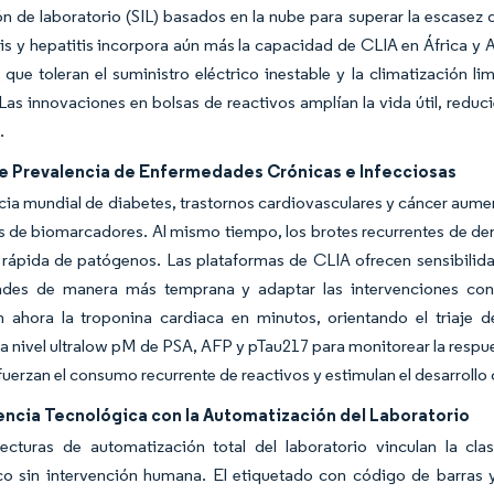
n de laboratorio (SIL) basados en la nube para superar la escasez d
is y hepatitis incorpora aún más la capacidad de CLIA en África y
que toleran el suministro eléctrico inestable y la climatización l
 Las innovaciones en bolsas de reactivos amplían la vida útil, reduc
.
e Prevalencia de Enfermedades Crónicas e Infecciosas
cia mundial de diabetes, trastornos cardiovasculares y cáncer aum
 de biomarcadores. Al mismo tiempo, los brotes recurrentes de den
rápida de patógenos. Las plataformas de CLIA ofrecen sensibilidad
des de manera más temprana y adaptar las intervenciones con 
an ahora la troponina cardiaca en minutos, orientando el triaje 
a nivel ultralow pM de PSA, AFP y pTau217 para monitorear la respue
efuerzan el consumo recurrente de reactivos y estimulan el desarroll
ncia Tecnológica con la Automatización del Laboratorio
tecturas de automatización total del laboratorio vinculan la cla
co sin intervención humana. El etiquetado con código de barras y 