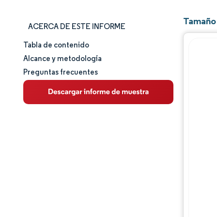
Tamaño 
ACERCA DE ESTE INFORME
Tabla de contenido
Tamaño y cuota de mercado
Alcance y metodología
Preguntas frecuentes
Análisis de mercado
Tendencias e ideas
Análisis de segmentos
Análisis geográfico
Panorama regulatorio
Panorama competitivo
Jugadores principales