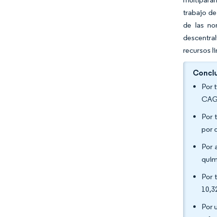
trabajo de
de las no
descentra
recursos l
Conclu
Por 
CAGR
Por 
por 
Por 
quim
Por 
10,3
Por 