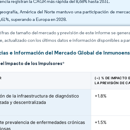
rencia registran la CAGR más rápida del 8,68% hasta 2031.
geografía, América del Norte mantuvo una participación de merca
9,61%, superando a Europa en 2028.
cifras de tamaño del mercado y previsión de este informe se gener
ce, actualizado con los últimos datos e información disponibles a par
ias e Información del Mercado Global de Inmunoens
del Impacto de los Impulsores
*
R
(~) % DE IMPACTO 
LA PREVISIÓN DE C
ón de la infraestructura de diagnóstico
+1.8%
izada y descentralizada
te prevalencia de enfermedades crónicas
+1.5%
ciosas