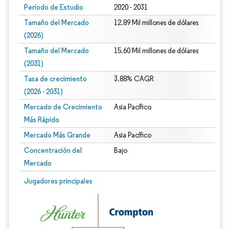
Período de Estudio
2020 - 2031
Tamaño del Mercado
12.89 Mil millones de dólares
(2026)
Tamaño del Mercado
15.60 Mil millones de dólares
(2031)
Tasa de crecimiento
3.88% CAGR
(2026 - 2031)
Mercado de Crecimiento
Asia Pacífico
Más Rápido
Mercado Más Grande
Asia Pacífico
Concentración del
Bajo
Mercado
Imagen © Mordor Intelligence. El uso requiere atribución según CC BY 4.0.
Jugadores principales