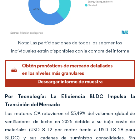
Nota: Las participaciones de todos los segmentos
Imagen © Mordor Intelligence. El uso requiere atribución según CC BY 4.0.
individuales están disponibles con la compra del informe
Por Tecnología: La Eficiencia BLDC Impulsa la
Transición del Mercado
Los motores CA retuvieron el 55,49% del volumen global de
ventiladores de techo en 2025 debido a su bajo costo de
materiales (USD 8–12 por motor frente a USD 18–28 para
BLDC) y sus cadenas de suministro consolidadas. Sin