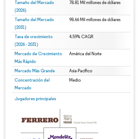
Tamaño del Mercado
78.81 Mil millones de dólares
(2026)
Tamaño del Mercado
98.66 Mil millones de dólares
(2031)
Tasa de crecimiento
4.59% CAGR
(2026 - 2031)
Mercado de Crecimiento
América del Norte
Más Rápido
Mercado Más Grande
Asia-Pacífico
Concentración del
Medio
Mercado
Imagen © Mordor Intelligence. El uso requiere atribución según CC BY 4.0.
Jugadores principales