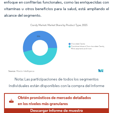
enfoque en confiterías funcionales, como las enriquecidas con
vitaminas u otros beneficios para la salud, está ampliando el
alcance del segmento.
Nota: Las participaciones de todos los segmentos
Imagen © Mordor Intelligence. El uso requiere atribución según CC BY 4.0.
individuales están disponibles con la compra del informe