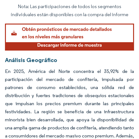
Nota: Las participaciones de todos los segmentos
Imagen © Mordor Intelligence. El uso requiere atribución según CC BY 4.0.
individuales están disponibles con la compra del informe
Análisis Geográfico
En 2025, América del Norte concentra el 35,92% de la
participación del mercado de confitería, impulsada por
patrones de consumo establecidos, una sólida red de
distribución y fuertes tradiciones de obsequios estacionales
que impulsan los precios premium durante las principales
festividades. La región se beneficia de una infraestructura
minorista bien desarrollada, que apoya la disponibilidad de
una amplia gama de productos de confitería, atendiendo tanto
a consumidores del mercado masivo como premium. Además,