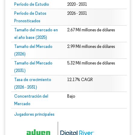
Período de Estudio
2020 - 2031
Período de Datos
2026 - 2031
Pronosticados
Tamaño del mercado en
2.67 Mil millones de dólares
el año base (2025)
Tamaño del Mercado
2.99 Mil millones de dólares
(2026)
Tamaño del Mercado
5.32 Mil millones de dólares
(2031)
Tasa de crecimiento
12.17% CAGR
(2026 - 2031)
Concentración del
Bajo
Mercado
Imagen © Mordor Intelligence. El uso requiere atribución según CC BY 4.0.
Jugadores principales