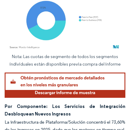
Nota: Las cuotas de segmento de todos los segmentos
Imagen © Mordor Intelligence. El uso requiere atribución según CC BY 4.0.
individuales están disponibles previa compra del informe
Por Componente: Los Servicios de Integración
Desbloquean Nuevos Ingresos
La infraestructura de Plataforma/Solución concentró el 73,60%
de los ingresos en 2025, dado que los motores en tiempo real,