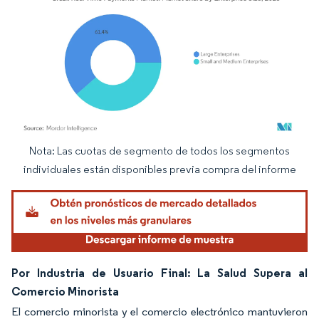
Nota: Las cuotas de segmento de todos los segmentos
Imagen © Mordor Intelligence. El uso requiere atribución según CC BY 4.0.
individuales están disponibles previa compra del informe
Por Industria de Usuario Final: La Salud Supera al
Comercio Minorista
El comercio minorista y el comercio electrónico mantuvieron