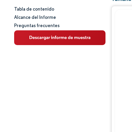
Tabla de contenido
Tamaño y cuota de mercado
Alcance del Informe
Preguntas frecuentes
Análisis de mercado
Tendencias e ideas
Análisis de segmentos
Análisis geográfico
Panorama competitivo
Jugadores principales
Desarrollos de la industria