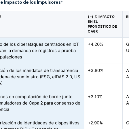
de Impacto de los Impulsores
*
R
(~) % IMPACTO
R
EN EL
PRONÓSTICO DE
CAGR
 de los ciberataques centrados en IoT
+4.20%
G
van la demanda de registros a prueba
pulaciones
ción de los mandatos de transparencia
+3.80%
A
adena de suministro (ESG, eIDAS 2.0, US
A
)
ones en computación de borde junto
+3.10%
A
muladores de Capa 2 para consenso de
A
encia
rización de identidades de dispositivos
+2.90%
G