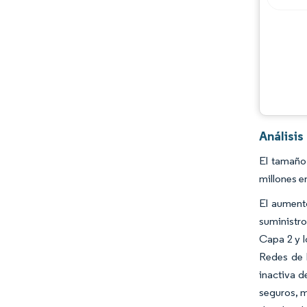
Análisis
El tamaño
millones e
El aument
suministr
Capa 2 y l
Redes de 
inactiva d
seguros, m