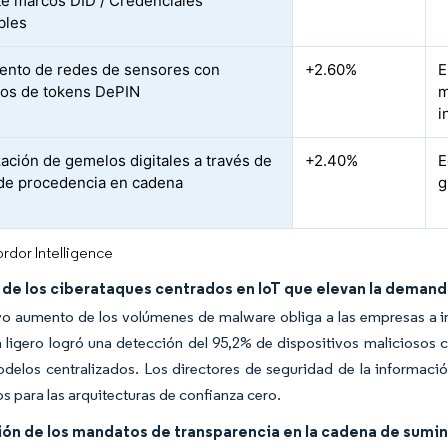
e marcos DID / Credenciales
bles
ento de redes de sensores con
+2.60%
E
vos de tokens DePIN
m
i
ación de gemelos digitales a través de
+2.40%
E
de procedencia en cadena
g
rdor Intelligence
de los ciberataques centrados en IoT que elevan la demand
vo aumento de los volúmenes de malware obliga a las empresas a in
n ligero logró una detección del 95,2% de dispositivos malicioso
delos centralizados. Los directores de seguridad de la informaci
os para las arquitecturas de confianza cero.
ión de los mandatos de transparencia en la cadena de sumin