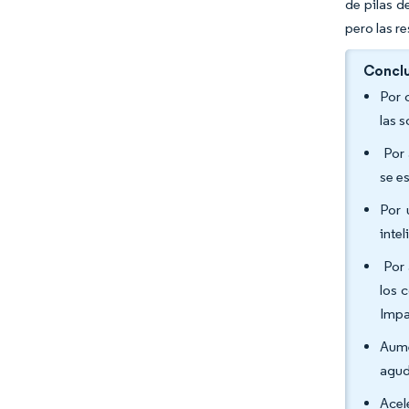
de pilas d
pero las r
Conclu
Por 
las 
Por 
se e
Por 
inte
Por 
los 
Imp
Aume
agud
Acel