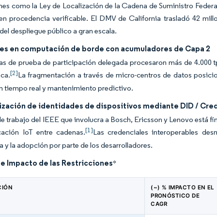
es como la Ley de Localización de la Cadena de Suministro Federal 
en procedencia verificable. El DMV de California trasladó 42 mill
 del despliegue público a gran escala.
nes en computación de borde con acumuladores de Capa 2
s de prueba de participación delegada procesaron más de 4.000 tps 
[2]
ica.
La fragmentación a través de micro-centros de datos posici
n tiempo real y mantenimiento predictivo.
ización de identidades de dispositivos mediante DID / Cred
e trabajo del IEEE que involucra a Bosch, Ericsson y Lenovo está f
[1]
icación IoT entre cadenas.
Las credenciales interoperables desm
 y la adopción por parte de los desarrolladores.
de Impacto de las Restricciones
*
CIÓN
(~) % IMPACTO EN EL
PRONÓSTICO DE
CAGR