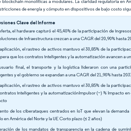
e blockchain monolíticas a modulares. La claridad regulatoria en A
estricciones de energía y cómputo en dispositivos de bajo costo sigu
siones Clave del Informe
oferta, el hardware capturó el 45,40% de la participación de ingres
soluciones de infraestructura crezcan a una CAGR del 20,90% hasta 
aplicación, el rastreo de activos mantuvo el 30,85% de la particip
spera que los contratos inteligentes y la automatización avancen a
usuario final, el transporte y la logística lideraron con una par
ligentes y el gobierno se expandan a una CAGR del 21,90% hasta 203
aplicación, el rastreo de activos mantuvo el 30,85% de la particip
contratos inteligentes y la automatizaciónImpulsor (~) % Impacto 
acto
nto de los ciberataques centrados en IoT que elevan la demanda 
o en América del Norte y la UE Corto plazo (≤ 2 años)
eración de los mandatos de transparencia en la cadena de sumi