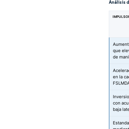
Análisis 
IMPULSO
Aumento
que ele
de mani
Acelera
en la c
FSLMDA
Inversi
con acu
baja lat
Estanda