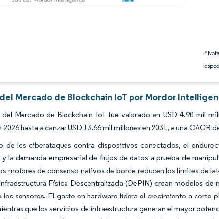
*Nota
espec
 del Mercado de Blockchain IoT por Mordor Intellige
 del Mercado de Blockchain IoT fue valorado en USD 4.90 mil mil
n 2026 hasta alcanzar USD 13.66 mil millones en 2031, a una CAGR de
o de los ciberataques contra dispositivos conectados, el endure
o y la demanda empresarial de flujos de datos a prueba de manipu
os motores de consenso nativos de borde reducen los límites de laten
Infraestructura Física Descentralizada (DePIN) crean modelos de
e los sensores. El gasto en hardware lidera el crecimiento a corto
ientras que los servicios de infraestructura generan el mayor poten