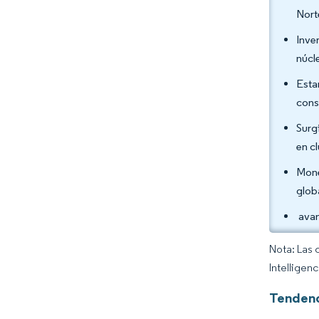
Nort
Inve
núcl
Esta
cons
Surg
en c
Mone
glob
avan
Nota: Las 
Intelligen
Tendenc