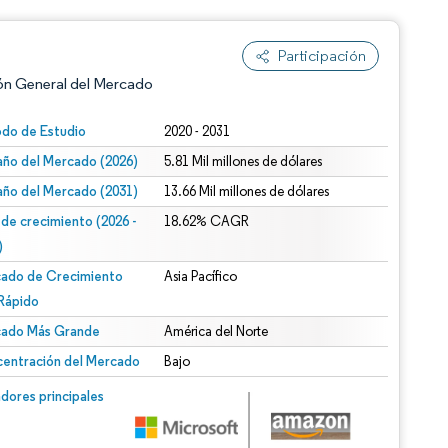
Participación
ón General del Mercado
odo de Estudio
2020 - 2031
ño del Mercado (2026)
5.81 Mil millones de dólares
ño del Mercado (2031)
13.66 Mil millones de dólares
 de crecimiento (2026 -
18.62% CAGR
)
ado de Crecimiento
Asia Pacífico
n según CC BY 4.0.
Rápido
ado Más Grande
América del Norte
entración del Mercado
Bajo
n © Mordor Intelligence. El uso requiere atribución según CC BY 4.0.
dores principales