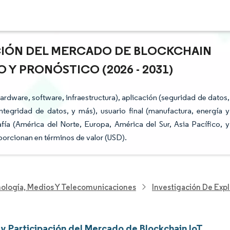
ACIÓN DEL MERCADO DE BLOCKCHAIN
 Y PRONÓSTICO (2026 - 2031)
rdware, software, infraestructura), aplicación (seguridad de datos,
ntegridad de datos, y más), usuario final (manufactura, energía y
afía (América del Norte, Europa, América del Sur, Asia Pacífico, y
porcionan en términos de valor (USD).
nología, Medios Y Telecomunicaciones
Investigación De Exp
y Participación del Mercado de Blockchain IoT