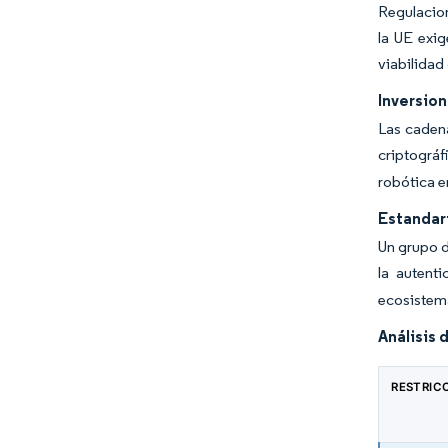
Regulacion
la UE exig
viabilidad
Inversio
Las cadena
criptográf
robótica e
Estandar
Un grupo d
la autent
ecosistema
Análisis 
RESTRIC