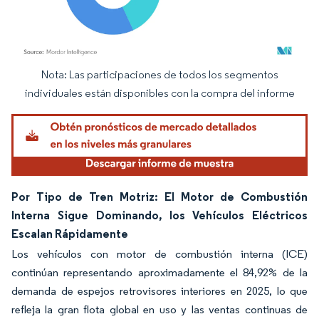
Nota: Las participaciones de todos los segmentos
Imagen © Mordor Intelligence. El uso requiere atribución según CC BY 4.0.
individuales están disponibles con la compra del informe
Por Tipo de Tren Motriz: El Motor de Combustión
Interna Sigue Dominando, los Vehículos Eléctricos
Escalan Rápidamente
Los vehículos con motor de combustión interna (ICE)
continúan representando aproximadamente el 84,92% de la
demanda de espejos retrovisores interiores en 2025, lo que
refleja la gran flota global en uso y las ventas continuas de