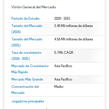
Visión General del Mercado
Período de Estudio
2020 - 2031
Tamaño del Mercado
3.45 Mil millones de dólares
(2026)
Tamaño del Mercado
4.56 Mil millones de dólares
(2031)
Tasa de crecimiento
5.74% CAGR
(2026 - 2031)
Mercado de Crecimiento
Asia Pacífico
Más Rápido
Mercado Más Grande
Asia Pacífico
Concentración del
Medio
Mercado
Imagen © Mordor Intelligence. El uso requiere atribución según CC BY 4.0.
Jugadores principales