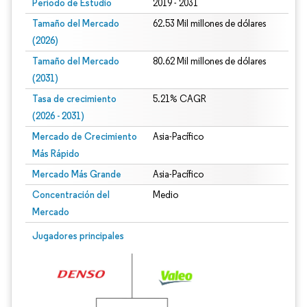
Período de Estudio
2019 - 2031
Tamaño del Mercado
62.53 Mil millones de dólares
(2026)
Tamaño del Mercado
80.62 Mil millones de dólares
(2031)
Tasa de crecimiento
5.21% CAGR
(2026 - 2031)
Mercado de Crecimiento
Asia-Pacífico
Más Rápido
Mercado Más Grande
Asia-Pacífico
Concentración del
Medio
Mercado
Imagen © Mordor Intelligence. El uso requiere atribución según CC BY 4.0.
Jugadores principales