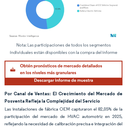
Nota: Las participaciones de todos los segmentos
Imagen © Mordor Intelligence. El uso requiere atribución según CC BY 4.0.
individuales están disponibles con la compra del informe
Por Canal de Ventas: El Crecimiento del Mercado de
Posventa Refleja la Complejidad del Servicio
Las instalaciones de fábrica OEM capturaron el 82,05% de la
participación del mercado de HVAC automotriz en 2025,
reflejando la necesidad de calibración precisa e integración del