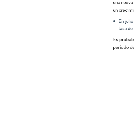
una nueva 
un crecimi
En juli
tasa de
Es probabl
período de