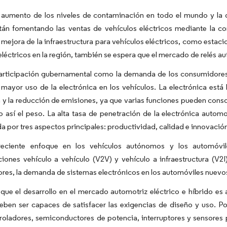
aumento de los niveles de contaminación en todo el mundo y la di
án fomentando las ventas de vehículos eléctricos mediante la con
la mejora de la infraestructura para vehículos eléctricos, como esta
eléctricos en la región, también se espera que el mercado de relés a
participación gubernamental como la demanda de los consumidores
 mayor uso de la electrónica en los vehículos. La electrónica est
 y la reducción de emisiones, ya que varias funciones pueden cons
 así el peso. La alta tasa de penetración de la electrónica automo
da por tres aspectos principales: productividad, calidad e innovació
eciente enfoque en los vehículos autónomos y los automóvil
iones vehículo a vehículo (V2V) y vehículo a infraestructura (V2
res, la demanda de sistemas electrónicos en los automóviles nuev
ue el desarrollo en el mercado automotriz eléctrico e híbrido es 
ben ser capaces de satisfacer las exigencias de diseño y uso. Po
oladores, semiconductores de potencia, interruptores y sensores 