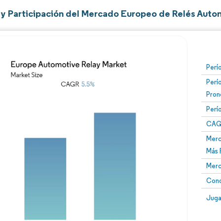
y Participación del Mercado Europeo de Relés Auto
Perí
Perí
Pron
Perí
CAG
Merc
Más 
Merc
Conc
Juga