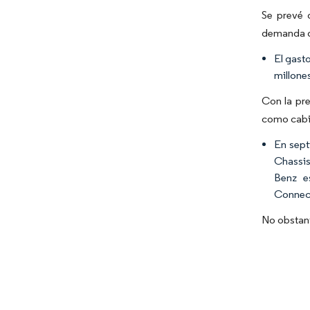
Se prevé 
demanda de
El gast
millone
Con la pre
como cabin
En sept
Chassis
Benz e
Connect
No obstant