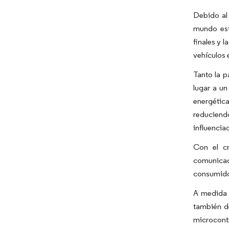
Debido al 
mundo est
finales y 
vehículos 
Tanto la 
lugar a un
energética
reduciendo
influencia
Con el cr
comunicac
consumido
A medida q
también de
microcontr