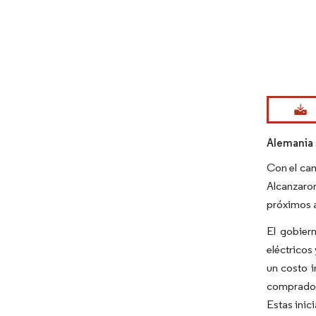
Imagen © Mo
Alemania 
Con el cam
Alcanzaron
próximos 
El gobier
eléctricos
un costo i
compradore
Estas inic