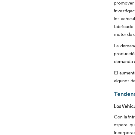
promover 
investigac
los vehícu
fabricado
motor de c
La demanda
producción
demanda de
El aumento
algunos de
Tendenc
Los Vehíc
Con la int
espera qu
incorporac