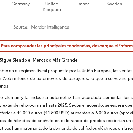
rdor Intelligence. El uso requiere atribución según CC BY 4.0.
Sigue Siendo el Mercado Más Grande
bio en el régimen fiscal propuesto por la Unión Europea, las venta
 2,65 millones de automóviles de pasajeros, lo que a su vez se p
años.
no alemán y la industria automotriz han acordado aumentar los 
 y extender el programa hasta 2025. Según el acuerdo, se espera que
nferior a 40.000 euros (44.500 USD) aumenten a 6.000 euros (apro
s de híbridos de enchufe en este rango de precios recibirían un su
iativas han incrementado la demanda de vehículos eléctricos en la re