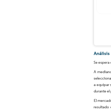
Análisi
Se espera 
A mediano
selecciona
a equipar 
durante el
El mercado
resultado 