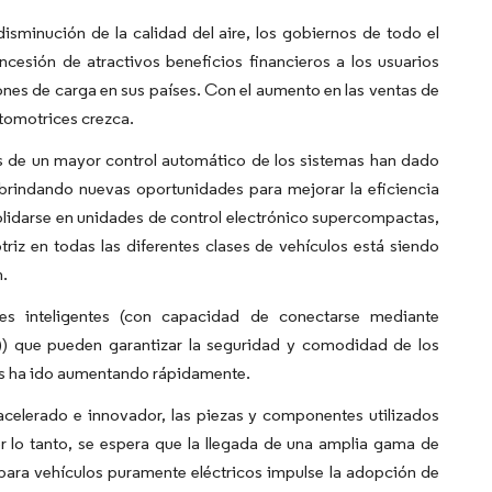
sminución de la calidad del aire, los gobiernos de todo el
cesión de atractivos beneficios financieros a los usuarios
ciones de carga en sus países. Con el aumento en las ventas de
utomotrices crezca.
 de un mayor control automático de los sistemas han dado
á brindando nuevas oportunidades para mejorar la eficiencia
olidarse en unidades de control electrónico supercompactas,
triz en todas las diferentes clases de vehículos está siendo
n.
es inteligentes (con capacidad de conectarse mediante
I)) que pueden garantizar la seguridad y comodidad de los
os ha ido aumentando rápidamente.
acelerado e innovador, las piezas y componentes utilizados
r lo tanto, se espera que la llegada de una amplia gama de
para vehículos puramente eléctricos impulse la adopción de