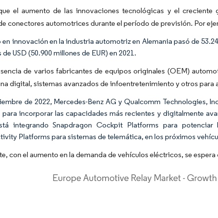
que el aumento de las innovaciones tecnológicas y el creciente g
 conectores automotrices durante el período de previsión. Por eje
o en innovación en la industria automotriz en Alemania pasó de 53.2
s de USD (50.900 millones de EUR) en 2021.
sencia de varios fabricantes de equipos originales (OEM) automotr
a digital, sistemas avanzados de infoentretenimiento y otros para a
iembre de 2022, Mercedes-Benz AG y Qualcomm Technologies, Inc. a
 para incorporar las capacidades más recientes y digitalmente av
stá integrando Snapdragon Cockpit Platforms para potenciar 
ivity Platforms para sistemas de telemática, en los próximos vehícu
e, con el aumento en la demanda de vehículos eléctricos, se espera 