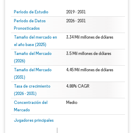
Período de Estudio
2019 - 2031
Período de Datos
2026 - 2031
Pronosticados
Tamaño del mercado en
3.34 Mil millones de dólares
el año base (2025)
Tamaño del Mercado
3.5 Mil millones de dólares
(2026)
Tamaño del Mercado
4.45 Mil millones de dólares
(2031)
Tasa de crecimiento
4.88% CAGR
(2026 - 2031)
Concentración del
Medio
Mercado
Imagen © Mordor Intelligence. El uso requiere atribución según CC BY 4.0.
Jugadores principales