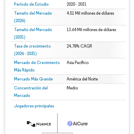
Período de Estudio
2020 - 2031
Tamaño del Mercado
4.51 Mil millones de dólares
(2026)
Tamaño del Mercado
13.64 Mil millones de dólares
(2031)
Tasa de crecimiento
24.78% CAGR
(2026 - 2031)
Mercado de Crecimiento
Asia Pacífico
Más Rápido
Mercado Más Grande
América del Norte
Concentración del
Medio
Mercado
Imagen © Mordor Intelligence. El uso requiere atribución según CC BY 4.0.
Jugadores principales