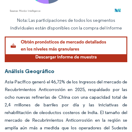
Nota: Las participaciones de todos los segmentos
Imagen © Mordor Intelligence. El uso requiere atribución según CC BY 4.0.
individuales están disponibles con la compra del informe
Análisis Geográfico
Asia-Pacífico generó el 46,72% de los ingresos del mercado de
Recubrimientos Anticorrosión en 2025, respaldado por las
ocho nuevas refinerías de China con una capacidad total de
2,4 millones de barriles por día y las iniciativas de
rehabilitación de oleoductos costeros de India. El tamaño del
mercado de Recubrimientos Anticorrosión en la región se
amplía aún más a medida que los operadores del Sudeste