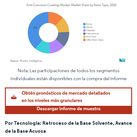
Nota: Las participaciones de todos los segmentos
Imagen © Mordor Intelligence. El uso requiere atribución según CC BY 4.0.
individuales están disponibles con la compra del informe
Por Tecnología: Retroceso de la Base Solvente, Avance
de la Base Acuosa