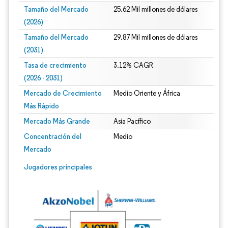
Tamaño del Mercado
25.62 Mil millones de dólares
(2026)
Tamaño del Mercado
29.87 Mil millones de dólares
(2031)
Tasa de crecimiento
3.12% CAGR
(2026 - 2031)
Mercado de Crecimiento
Medio Oriente y África
Más Rápido
Mercado Más Grande
Asia Pacífico
Concentración del
Medio
Mercado
Imagen © Mordor Intelligence. El uso requiere atribución según CC BY 4.0.
Jugadores principales