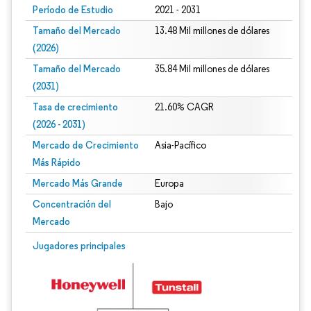
Período de Estudio
2021 - 2031
Tamaño del Mercado
13.48 Mil millones de dólares
(2026)
Tamaño del Mercado
35.84 Mil millones de dólares
(2031)
Tasa de crecimiento
21.60% CAGR
(2026 - 2031)
Mercado de Crecimiento
Asia-Pacífico
Más Rápido
Mercado Más Grande
Europa
Concentración del
Bajo
Mercado
Imagen © Mordor Intelligence. El uso requiere atribución según CC BY 4.0.
Jugadores principales