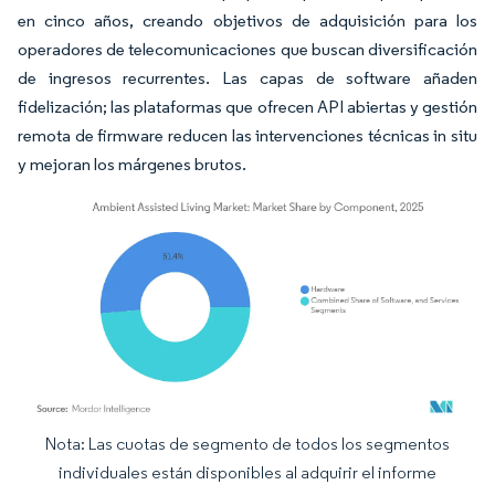
en cinco años, creando objetivos de adquisición para los
operadores de telecomunicaciones que buscan diversificación
de ingresos recurrentes. Las capas de software añaden
fidelización; las plataformas que ofrecen API abiertas y gestión
remota de firmware reducen las intervenciones técnicas in situ
y mejoran los márgenes brutos.
Nota: Las cuotas de segmento de todos los segmentos
Imagen © Mordor Intelligence. El uso requiere atribución según CC BY 4.0.
individuales están disponibles al adquirir el informe