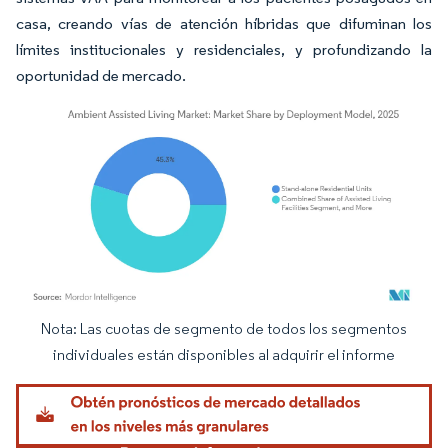
casa, creando vías de atención híbridas que difuminan los
límites institucionales y residenciales, y profundizando la
oportunidad de mercado.
Nota: Las cuotas de segmento de todos los segmentos
Imagen © Mordor Intelligence. El uso requiere atribución según CC BY 4.0.
individuales están disponibles al adquirir el informe