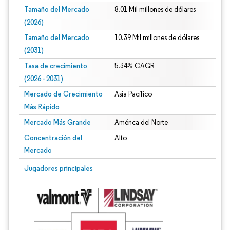
Tamaño del Mercado
8.01 Mil millones de dólares
(2026)
Tamaño del Mercado
10.39 Mil millones de dólares
(2031)
Tasa de crecimiento
5.34% CAGR
(2026 - 2031)
Mercado de Crecimiento
Asia Pacífico
Más Rápido
Mercado Más Grande
América del Norte
Concentración del
Alto
Mercado
Imagen © Mordor Intelligence. El uso requiere atribución según CC BY 4.0.
Jugadores principales